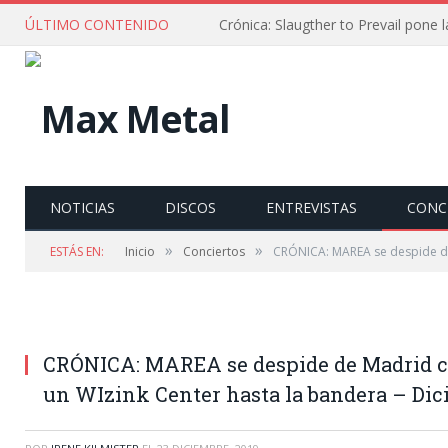
ÚLTIMO CONTENIDO
NOTICIAS
DISCOS
ENTREVISTAS
CONC
»
»
ESTÁS EN:
Inicio
Conciertos
CRÓNICA: MAREA se despide de 
CRÓNICA: MAREA se despide de Madrid con
un WIzink Center hasta la bandera – Dic