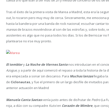
salida a lo que iban a ser más de 2h y media de concierto de los de Be
Tras el éxito de la primera visita de Marea a Madrid, esta era la segu
out, lo rozaron pero muy muy de cerca. Sinceramente, me emociona po
hasta la bandera por una banda de rock nacional; escuchar cantar toda
mareas
de brazos moviéndose al son de las estrofas y, sobre todo, v
asistentes es algo que no pasa todos los días. Si los de Berriozar n
plantearse no irse muy pronto.
El temblor
y
La Noche de Viernes Santo
nos introducian en el concie
Azogue
, y a partir de aquí comenzó el repaso a toda la historia de la
era empezada a sonar sin descanso.
Para
Muchas lanzas
llegaba la
de
Ciclonautas
, y fue el primero de un largo desfile de invitados p
anterior actuación en Madrid
Manuela Canta Saetas
venía justo antes de disfrutar de
Pedro
(La F
roja, a dúo con su compadre
Kutxi
en
Corazón de Mimbre
, que consi