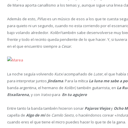
de Marea aporta canallismo a los temas y, aunque sigue una linea cl
Además de esto,
Piñas
es un músico de esos a los que te cuesta segui
para quieto ni un segundo, cuando no esta corriendo por el escenari
bajo volando alrededor.
Kolibrí
también sabe desenvolverse muy bien,
frente y todo el recinto queda pendiente de lo que hacer. Y, si tuvie
en el que encuentro siempre a
Cesar.
La noche seguía volviendo
Kutxi
acompañado de
Luter
, el que había
para interpretar juntos
Jindama
. Para la mítica
La luna me sabe a po
banda argentina, el hermano de
Kolibrí,
también guitarrista, en
La Ru
Etxailarena,
y con
Iratxo
para
En tu agujero
Entre tanto la banda también hicieron sonar
Pajaros Viejos
y
Ocho M
capella de
Algo de mí
de
Camilo Sexto,
o haciéndonos corear «
Indura
cuando eres el que tiene el micro puedes hacer lo que te de la gana.