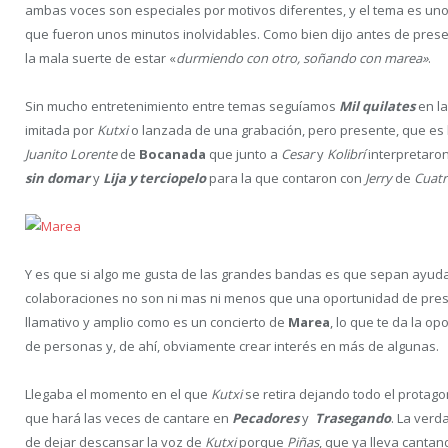
ambas voces son especiales por motivos diferentes, y el tema es uno 
que fueron unos minutos inolvidables. Como bien dijo antes de pre
la mala suerte de estar «
durmiendo con otro, soñando con marea»
.
Sin mucho entretenimiento entre temas seguíamos
Mil quilates
en la
imitada por
Kutxi
o lanzada de una grabación, pero presente, que es 
Juanito Lorente
de
Bocanada
que junto a
Cesar
y
Kolibrí
interpretaron
sin domar
y
Lija y terciopelo
para la que contaron con
Jerry
de
Cuat
Y es que si algo me gusta de las grandes bandas es que sepan ayud
colaboraciones no son ni mas ni menos que una oportunidad de pre
llamativo y amplio como es un concierto de
Marea
, lo que te da la o
de personas y, de ahí, obviamente crear interés en más de algunas.
Llegaba el momento en el que
Kutxi
se retira dejando todo el protag
que hará las veces de cantare en
Pecadores
y
Trasegando
. La ver
de dejar descansar la voz de
Kutxi
porque
Piñas
, que ya lleva cantan