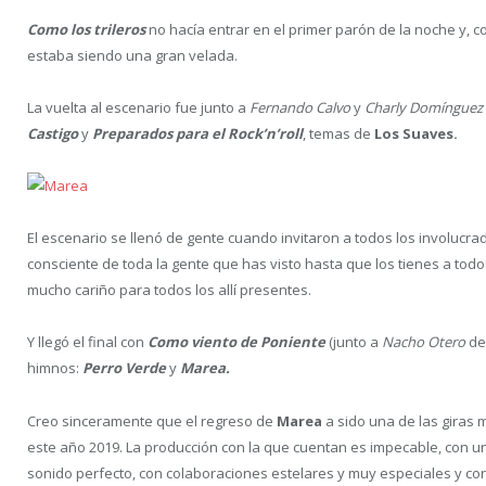
Como los trileros
no hacía entrar en el primer parón de la noche y, co
estaba siendo una gran velada.
La vuelta al escenario fue junto a
Fernando Calvo
y
Charly Domínguez
Castigo
y
Preparados para el Rock’n’roll
, temas de
Los Suaves.
El escenario se llenó de gente cuando invitaron a todos los involucr
consciente de toda la gente que has visto hasta que los tienes a tod
mucho cariño para todos los allí presentes.
Y llegó el final con
Como viento de Poniente
(junto a
Nacho Otero
de
himnos:
Perro Verde
y
Marea.
Creo sinceramente que el regreso de
Marea
a sido una de las giras 
este año 2019. La producción con la que cuentan es impecable, con u
sonido perfecto, con colaboraciones estelares y muy especiales y con