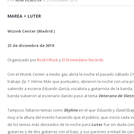
POR
IRENE KILMISTER
EL
23 DICIEMBRE, 2019
MAREA + LUTER
Wizink Center (Madrid )
21 de diciembre de 2019
Organizado por
Rock’n’Rock
y
El Dromedario Records
Con el Wizink Center a medio gas abría la noche el pasado sábado 2
trabajo
Ep 1: Héroe.
Más que puntuales, abrieron la noche con una pre
saliendo a escena
Eduardo García
, vocalista y guitarrista de la band
banda subieron al escenario dando paso al tema
Veterano de Viet
Tampoco faltaron temas como
Skyline
en el que
Eduardo
y
David
(baj
muy a la altura del evento haciendo que el público, que crecía cada v
de los temas más deseados de la noche para
Luter
fue sin duda con
guitarras y de dos guitarras con el bajo, y sus parones a mitad de ca