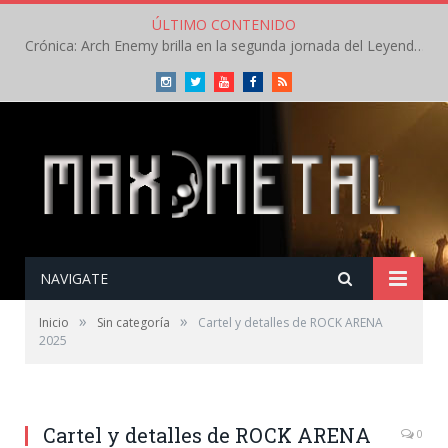
ÚLTIMO CONTENIDO
Crónica: Arch Enemy brilla en la segunda jornada del Leyendas del Rock – Jueves – Agosto 2026
Instagram
Twitter
Youtube
Facebook
RSS
NAVIGATE
»
»
Inicio
Sin categoría
Cartel y detalles de ROCK ARENA
2025
Cartel y detalles de ROCK ARENA
0