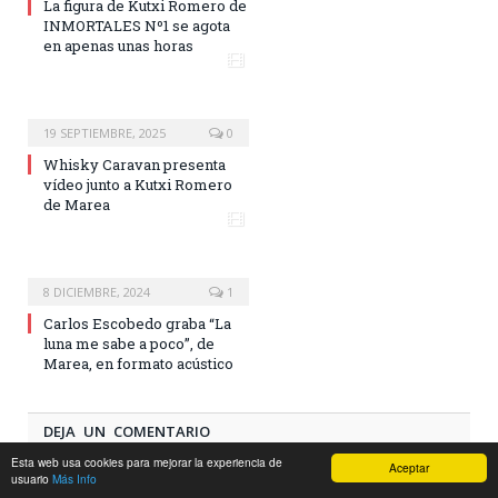
La figura de Kutxi Romero de
INMORTALES Nº1 se agota
en apenas unas horas
19 SEPTIEMBRE, 2025
0
Whisky Caravan presenta
vídeo junto a Kutxi Romero
de Marea
8 DICIEMBRE, 2024
1
Carlos Escobedo graba “La
luna me sabe a poco”, de
Marea, en formato acústico
DEJA UN COMENTARIO
Esta web usa cookies para mejorar la experiencia de
Aceptar
usuario
Más Info
Lo siento, debes estar
conectado
para publicar un comentario.