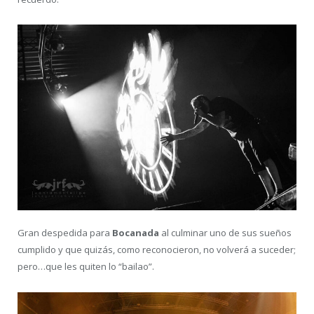
Gran despedida para
Bocanada
al culminar uno de sus sueños
cumplido y que quizás, como reconocieron, no volverá a suceder;
pero…que les quiten lo “bailao”.