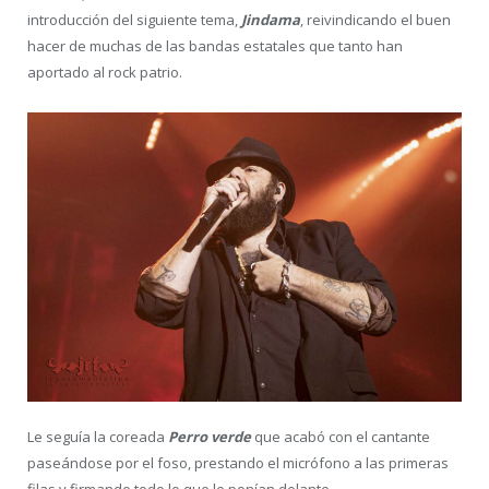
introducción del siguiente tema,
Jindama
, reivindicando el buen
hacer de muchas de las bandas estatales que tanto han
aportado al rock patrio.
Le seguía la coreada
Perro verde
que acabó con el cantante
paseándose por el foso, prestando el micrófono a las primeras
filas y firmando todo lo que le ponían delante.