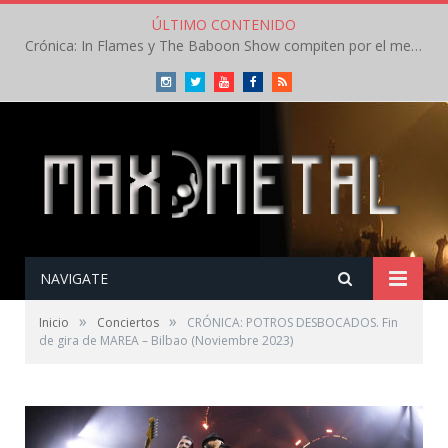
ÚLTIMO CONTENIDO
Crónica: Arch Enemy brilla en la segunda jornada del Leyendas del Rock – Jueves – Agosto 2026
Instagram
Twitter
Youtube
Facebook
RSS
NAVIGATE
»
»
Inicio
Conciertos
CRÓNICA: POTROS DESBOCADOS. Fin
de gira de MAREA – Bilbao (Noviembre 2023)