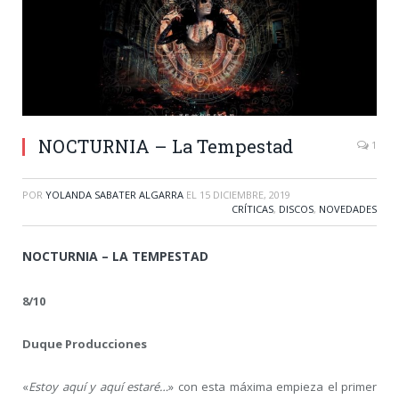
NOCTURNIA – La Tempestad
1
POR
YOLANDA SABATER ALGARRA
EL
15 DICIEMBRE, 2019
CRÍTICAS
,
DISCOS
,
NOVEDADES
NOCTURNIA – LA TEMPESTAD
8/10
Duque Producciones
«
Estoy aquí y aquí estaré…
» con esta máxima empieza el primer