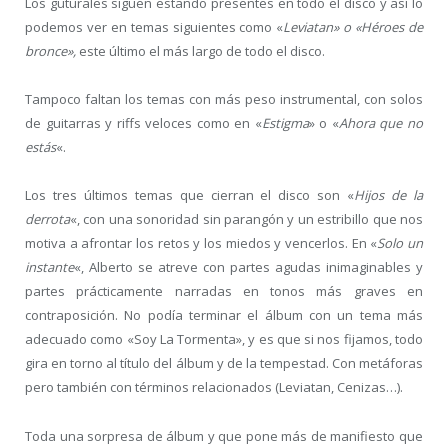
Los guturales siguen estando presentes en todo el disco y así lo
podemos ver en temas siguientes como «
Leviatan» o «Héroes de
bronce»,
este último el más largo de todo el disco.
Tampoco faltan los temas con más peso instrumental, con solos
de guitarras y riffs veloces como en «
Estigma
» o «
Ahora que no
estás
«.
Los tres últimos temas que cierran el disco son «
Hijos de la
derrota
«, con una sonoridad sin parangón y un estribillo que nos
motiva a afrontar los retos y los miedos y vencerlos. En «
Solo un
instante
«, Alberto se atreve con partes agudas inimaginables y
partes prácticamente narradas en tonos más graves en
contraposición. No podía terminar el álbum con un tema más
adecuado como «Soy La Tormenta», y es que si nos fijamos, todo
gira en torno al título del álbum y de la tempestad. Con metáforas
pero también con términos relacionados (Leviatan, Cenizas…).
Toda una sorpresa de álbum y que pone más de manifiesto que