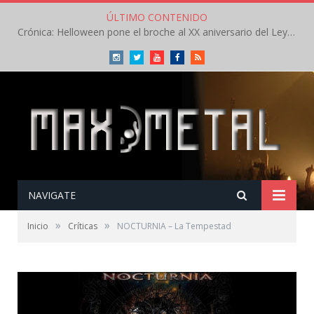
ÚLTIMO CONTENIDO
Crónica: Helloween pone el broche al XX aniversario del Leyendas del Rock – Sábado – Agosto 2026
Instagram
Twitter
Youtube
Facebook
RSS
NAVIGATE
»
»
Inicio
Críticas
NOCTURNIA – La Tempestad