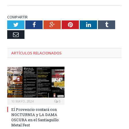
COMPARTIR
Twitter
Facebook
Google+
Pinterest
LinkedIn
Tumblr
Email
ARTÍCULOS RELACIONADOS
10 MAYO, 2024
0
El Provencio contará con
NOCTURNIA y LA DAMA
OSCURA en el Santiaguillo
Metal Fest