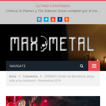
ÚLTIMO CONTENIDO
Crónica: In Flames y The Baboon Show compiten por el mejor concierto del día en el Leyendas del Rock – Viernes – Agosto 2026
Instagram
Twitter
Youtube
Facebook
RSS
NAVIGATE
»
»
Inicio
Conciertos
CRÓNICA: Exciter en Barcelona; ¡larga
vida a los ruidosos! – Noviembre 2019