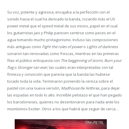
Su voz, potente y agresiva, encajaba a la perfección con el
sonido hacia el cual ha derivado la banda, rozando más el US
power metal que el speed metal de sus inicios, papel en el cual
los guitarristas Javi y Philip parecen sentirse como peces en el
agua tomando mucho protagonismo. Incluso las composiciones
más antiguas como
Fight the rules of power
o
Lights of darkness
sonaron tan renovadas como frescas, mientras en las primeras
filas el público enloquecía con
The begginning of storm,
Burn your
flag
o
Stronger tan ever
, las cuales eran interpretadas con tal
firmeza y convicción que parecía que la banda las hubiese
tocado toda la vida. Terminaron poniendo la cereza sobre el
pastel con una nueva versión,
Madhouse
de Anthrax, para dejar
las espadas en todo lo alto. Increíble pelotazo el que han pegado
los barceloneses, quienes no desentonaron para nada ante los
mismísimos Exciter. Otros a los que habrá que seguir de cerca…