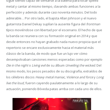
sigue siendo capaz de sentarse a la batería para tocar speed
metal y cantar al mismo tiempo, clavando ambas funciones a la
perfección y además durante casi noventa minutos. Del todo
admirable… Por otro lado, el bajista Allan Johnson y el nuevo
guitarrista Daniel Dekay suplían la ausente figura del
frontman
típico moviéndose con libertad por el escenario. El hecho de que
la banda se reuniera con su formación original en 2014 y que
desde entonces no hayan grabado nada nuevo propicia que el
repertorio se encare exclusivamente hacia el material más
clásico de la banda, de modo que fue un lujo ver cómo
desempolvaban canciones menos esperadas como por ejemplo
Die in the night
o
Living evil
de su álbum
Unveiling the wicked
. Del
mismo modo, los pesos pesados de su discografía, extraídos de
los célebres discos
Heavy metal maniac, Violence and force
y
Long
live the loud
, fueron cayendo paulatinamente a lo largo de su
actuación, poniendo Bóveda patas arriba con cada uno de ellos.