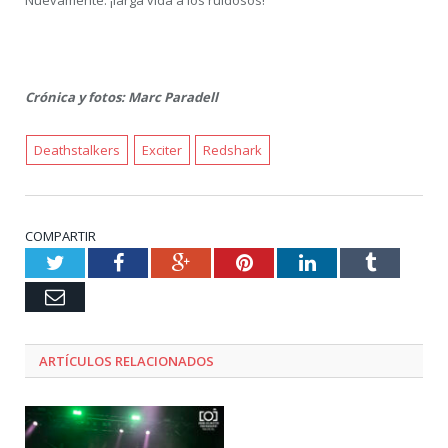
Nuevamente: ¡larga vida a los ruidosos!
Crónica y fotos: Marc Paradell
Deathstalkers
Exciter
Redshark
COMPARTIR
Twitter
Facebook
Google+
Pinterest
LinkedIn
Tumblr
Email
ARTÍCULOS RELACIONADOS