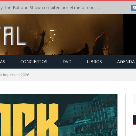
Crónica: In Flames y The Baboon Show compiten por el mejor concierto del día en el Leyendas del Rock – Viernes – Agosto 2026
TAS
CONCIERTOS
DVD
LIBROS
AGENDA
ck Imperium 2026