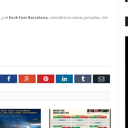
, y el
Rock Fest Barcelona,
coincidirá en varias jornadas, con
tter
Facebook
Google+
Pinterest
LinkedIn
Tumblr
Email