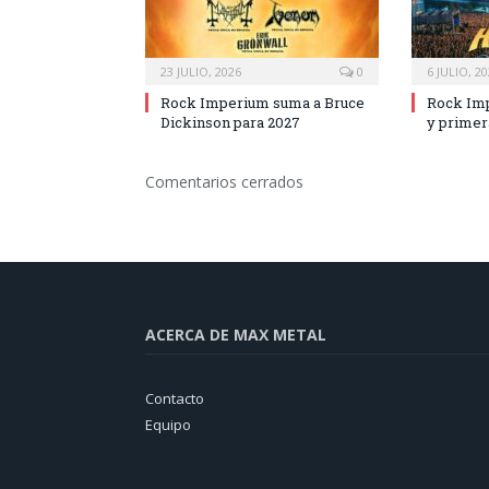
23 JULIO, 2026
0
6 JULIO, 2
Rock Imperium suma a Bruce
Rock Imp
Dickinson para 2027
y primer
Comentarios cerrados
ACERCA DE MAX METAL
Contacto
Equipo