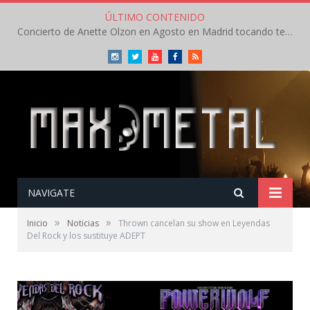
ÚLTIMO CONTENIDO
Concierto de Anette Olzon en Agosto en Madrid tocando temas de Nightwish
Instagram
Twitter
Youtube
Facebook
RSS
NAVIGATE
»
»
Inicio
Noticias
Thrown cancelan su show en Leyendas
Del Rock y los sustituye ADEPT