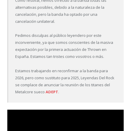
Como festival, hemos ofrecido a la banda todas las
alternativas posibles, debido a la naturaleza de la
cancelación, pero la banda ha optado por una
cancelación unilateral.
Pedimos disculpas al público leyendero por este
inconveniente, ya que somos conscientes de la masiva
expectación por la primera actuación de Thrown en
España. Estamos tan tristes como vosotros o más.
Estamos trabajando en reconfirmar a la banda para
2026, pero como sustituto para 2025, Leyendas Del Rock
se complace de anunciar la reunión de los titanes del
Metalcore sueco
ADEPT
.