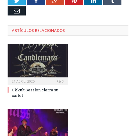
Twitter
Facebook
Google+
Pinterest
LinkedIn
Tumblr
Email
ARTÍCULOS RELACIONADOS
21 ABRIL, 2025
0
Okkult Session cierra su
cartel