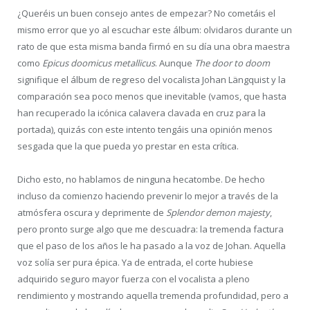
¿Queréis un buen consejo antes de empezar? No cometáis el
mismo error que yo al escuchar este álbum: olvidaros durante un
rato de que esta misma banda firmó en su día una obra maestra
como
Epicus doomicus metallicus
. Aunque
The door to doom
signifique el álbum de regreso del vocalista Johan Längquist y la
comparación sea poco menos que inevitable (vamos, que hasta
han recuperado la icónica calavera clavada en cruz para la
portada), quizás con este intento tengáis una opinión menos
sesgada que la que pueda yo prestar en esta crítica.
Dicho esto, no hablamos de ninguna hecatombe. De hecho
incluso da comienzo haciendo prevenir lo mejor a través de la
atmósfera oscura y deprimente de
Splendor demon majesty
,
pero pronto surge algo que me descuadra: la tremenda factura
que el paso de los años le ha pasado a la voz de Johan. Aquella
voz solía ser pura épica. Ya de entrada, el corte hubiese
adquirido seguro mayor fuerza con el vocalista a pleno
rendimiento y mostrando aquella tremenda profundidad, pero a