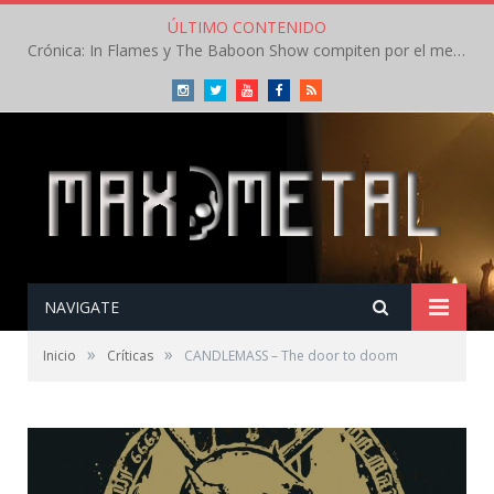
ÚLTIMO CONTENIDO
Crónica: In Flames y The Baboon Show compiten por el mejor concierto del día en el Leyendas del Rock – Viernes – Agosto 2026
Instagram
Twitter
Youtube
Facebook
RSS
NAVIGATE
»
»
Inicio
Críticas
CANDLEMASS – The door to doom