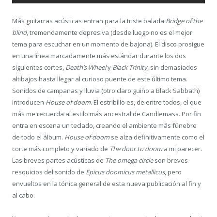
Más guitarras acústicas entran para la triste balada
Bridge of the
blind
, tremendamente depresiva (desde luego no es el mejor
tema para escuchar en un momento de bajona). El disco prosigue
en una línea marcadamente más estándar durante los dos
siguientes cortes,
Death’s Wheel
y
Black Trinity
, sin demasiados
altibajos hasta llegar al curioso puente de este último tema.
Sonidos de campanas y lluvia (otro claro guiño a Black Sabbath)
introducen
House of doom
. El estribillo es, de entre todos, el que
más me recuerda al estilo más ancestral de Candlemass. Por fin
entra en escena un teclado, creando el ambiente más fúnebre
de todo el álbum.
House of doom
se alza definitivamente como el
corte más completo y variado de
The door to doom
a mi parecer.
Las breves partes acústicas de
The omega circle
son breves
resquicios del sonido de
Epicus doomicus metallicus
, pero
envueltos en la tónica general de esta nueva publicación al fin y
al cabo.