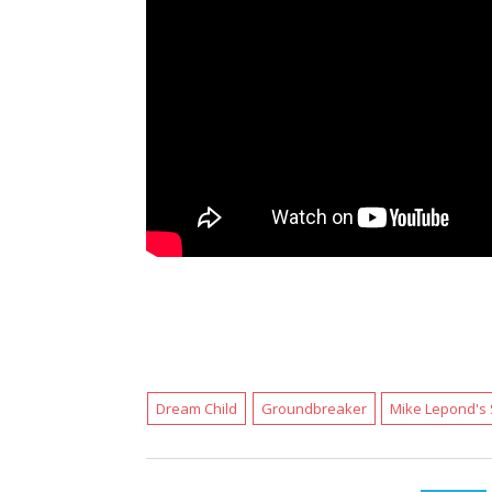
Dream Child
Groundbreaker
Mike Lepond's 