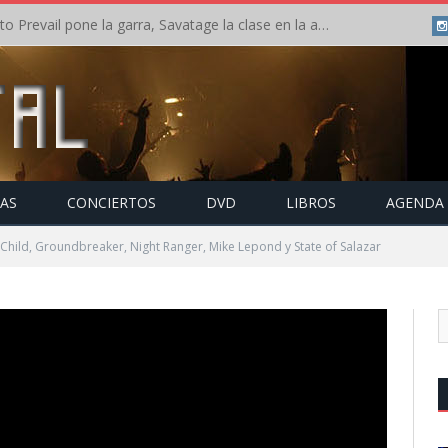
Crónica: Slaugther to Prevail pone la garra, Savatage la clase en la apertura del Leyendas del Rock – Miércoles – Agosto 2026
TAS
CONCIERTOS
DVD
LIBROS
AGENDA
Child, Groundbreaker, Night Ranger, Mike Lepond y State of Salazar