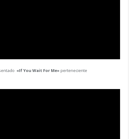
sentado
«If You Wait For Me»
perteneciente