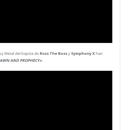
vy Metal del bajista de
Ross The Boss
y
Symphony X
han
AWN AND PROPHECY»
: