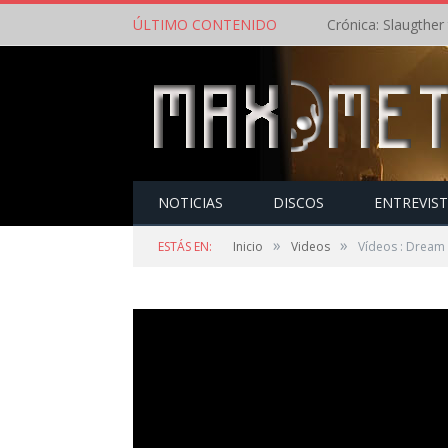
ÚLTIMO CONTENIDO
NOTICIAS
DISCOS
ENTREVIS
»
»
ESTÁS EN:
Inicio
Videos
Vídeos : Dream 