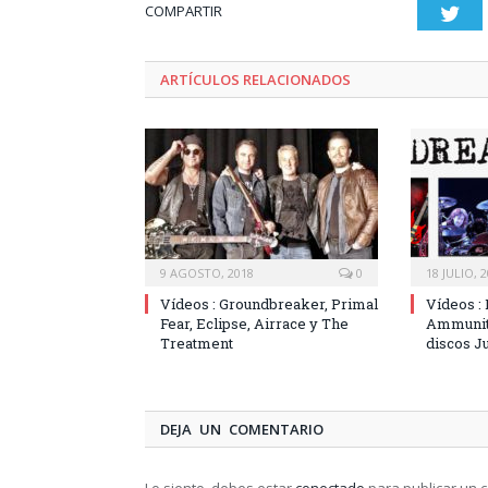
COMPARTIR
Twi
ARTÍCULOS RELACIONADOS
9 AGOSTO, 2018
0
18 JULIO, 
Vídeos : Groundbreaker, Primal
Vídeos :
Fear, Eclipse, Airrace y The
Ammunit
Treatment
discos Ju
DEJA UN COMENTARIO
Lo siento, debes estar
conectado
para publicar un 