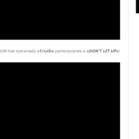
 AOR han estrenado
«Truth»
perteneciente a
«DON’T LET UP»: