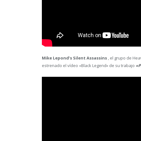
Mike Lepond’s Silent Assassins
, el grupo de Hea
estrenado el vídeo «Black Legend» de su trabajo
«P