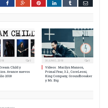
tter
Facebook
Google+
Pinterest
LinkedIn
Tumblr
Email
2018
0
30 JUNIO, 2018
0
 Dream Child y
Vídeos : Marilyn Manson,
ion. Avance nuevos
Primal Fear, 3.2 , CoreLeoni,
lio 2018
King Company, Groundbreaker
y Mr. Big
comentario.