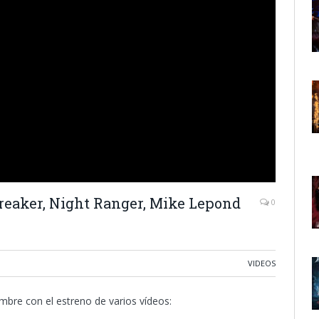
breaker, Night Ranger, Mike Lepond
0
VIDEOS
bre con el estreno de varios vídeos: