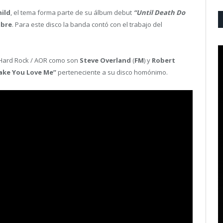
ild
, el tema forma parte de su álbum debut
“Until Death Do
mbre
. Para este disco la banda contó con el trabajo del
 Hard Rock / AOR como son
Steve Overland
(
FM
) y
Robert
Make You Love Me”
perteneciente a su disco homónimo.