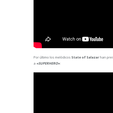
Por último los melódicos
State of Salazar
han pre
a
«SUPERHERO»
: