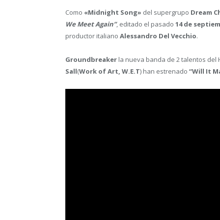
Como
«Midnight Song»
del supergrupo
Dream Ch
We Meet Again”
, editado el pasado
14 de septie
productor italiano
Alessandro Del Vecchio
.
Groundbreaker
la nueva banda de 2 talentos del
Sall
(
Work of Art, W.E.T
) han estrenado
“Will It 