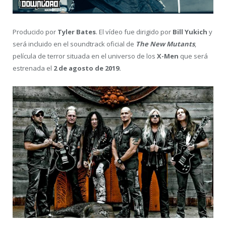
Producido por
Tyler Bates
. El vídeo fue dirigido por
Bill Yukich
y
será incluido en el soundtrack oficial de
The New Mutants
,
película de terror situada en el universo de los
X-Men
que será
estrenada el
2 de agosto de 2019.