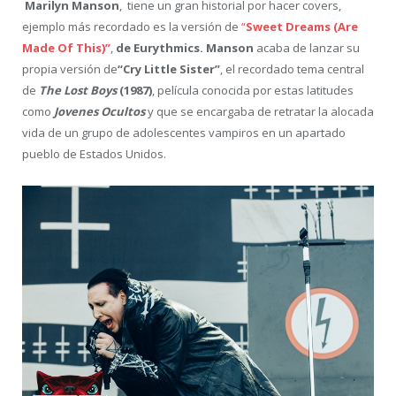
Marilyn Manson
, tiene un gran historial por hacer covers,
ejemplo más recordado es la versión de
“
Sweet Dreams (Are
Made Of This)”
,
de Eurythmics.
Manson
acaba de lanzar su
propia versión de
“Cry Little Sister”
, el recordado tema central
de
The Lost Boys
(1987)
, película conocida por estas latitudes
como
Jovenes Ocultos
y que se encargaba de retratar la alocada
vida de un grupo de adolescentes vampiros en un apartado
pueblo de Estados Unidos.