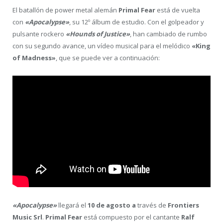
El batallón de power metal alemán
Primal Fear
está de vuelta
con
«Apocalypse»
, su 12º álbum de estudio. Con el golpeador y
pulsante rockero
«Hounds of Justice»
, han cambiado de rumbo
con su segundo avance, un vídeo musical para el melódico
«King
of Madness»
, que se puede ver a continuación:
«Apocalypse»
llegará el
10 de agosto a
través de
Frontiers
Music Srl
.
Primal Fear
está compuesto por el cantante
Ralf