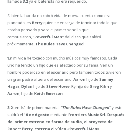
llamada
3.2
ya el baterista no era requerido.
Si bien la banda no cobró vida de nueva cuenta como era
planeado, es
Berry
quien se encarga de terminar todo lo que
estaba pensado y saca el primer sencillo que
compusieron,
“Powerful Man”
del disco que saldrá
próximamente,
The Rules Have Changed
.
‘En mi vida he tocado con mucho músicos muy famosos. Cada
uno ha tenido un hijo que es afectado por su fama. Ven un
hombre poderoso en el escenario pero también todos tuvieron
un gran padre afuera del escenario.
Aaron
hijo de
Sammy
Hagar
;
Dylan
hijo de
Steve Howe
, Ry hijo de
Greg Kihn
y
Aaron
, hijo de
Keith Emerson
.
3.2
tendrá de primer material
“
The Rules Have Changed”
y este
saldrá el
10 de Agosto
mediante F
rontiers Music Srl. Después
del primer estreno en forma de audio, el proyecto de
Robert Berry estrena el vídeo «Powerful Man»
: