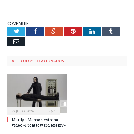
COMPARTIR
Twitter
Facebook
Google+
Pinterest
LinkedIn
Tumblr
Email
ARTÍCULOS RELACIONADOS
22 JULIO, 2026
0
Marilyn Manson estrena
vídeo «Front toward enemy»