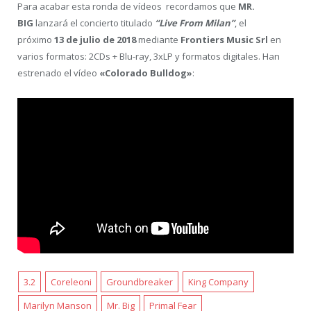
Para acabar esta ronda de vídeos recordamos que
MR.
BIG
lanzará el concierto titulado
“Live From Milan”
, el
próximo
13 de julio de 2018
mediante
Frontiers Music Srl
en
varios formatos: 2CDs + Blu-ray, 3xLP y formatos digitales. Han
estrenado el vídeo
«Colorado Bulldog»
:
3.2
Coreleoni
Groundbreaker
King Company
Marilyn Manson
Mr. Big
Primal Fear