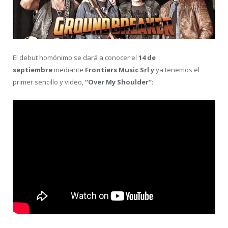
El debut homónimo se dará a conocer el
14 de
septiembre
mediante
Frontiers Music Srl y
ya tenemos el
primer sencillo y video,
“Over My Shoulder“
: