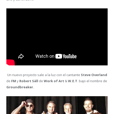
Un nuevo proyecto sale a la luz con el cantante
Steve Overland
de
FM
y
Robert Säll
de
Work of Art
&
W.E.T
. bajo el nombre de
Groundbreaker.