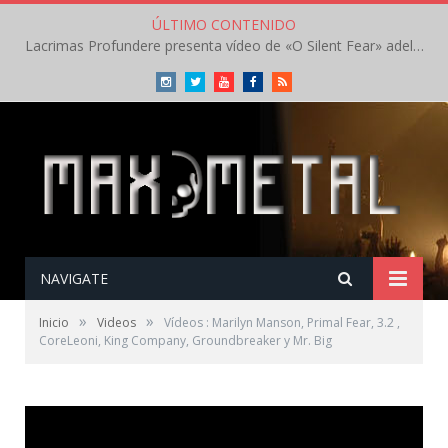
ÚLTIMO CONTENIDO
Lacrimas Profundere presenta vídeo de «O Silent Fear» adelanto de su próximo disco
Instagram
Twitter
Youtube
Facebook
RSS
NAVIGATE
»
»
Inicio
Videos
Vídeos : Marilyn Manson, Primal Fear, 3.2 ,
CoreLeoni, King Company, Groundbreaker y Mr. Big