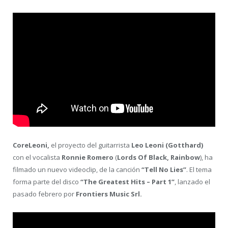
CoreLeoni,
el proyecto del guitarrista
Leo Leoni (Gotthard)
con el vocalista
Ronnie Romero
(
Lords Of Black, Rainbow
), ha
filmado un nuevo videoclip, de la canción
“Tell No Lies”
. El tema
forma parte del disco
“The Greatest Hits – Part 1”
, lanzado el
pasado febrero por
Frontiers Music Srl.