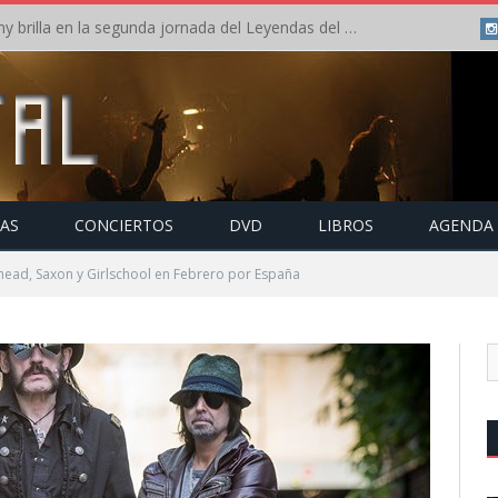
Crónica: Arch Enemy brilla en la segunda jornada del Leyendas del Rock – Jueves – Agosto 2026
TAS
CONCIERTOS
DVD
LIBROS
AGENDA
head, Saxon y Girlschool en Febrero por España