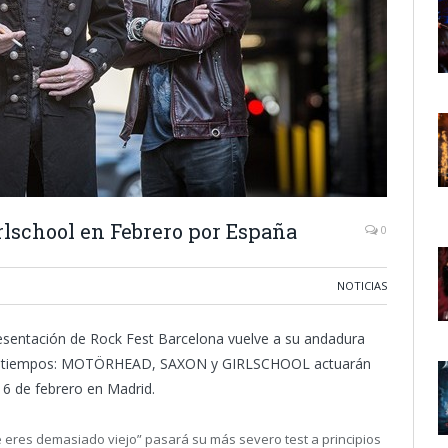
rlschool en Febrero por España
0
NOTICIAS
presentación de Rock Fest Barcelona vuelve a su andadura
imos tiempos: MOTÖRHEAD, SAXON y GIRLSCHOOL actuarán
 6 de febrero en Madrid.
e eres demasiado viejo” pasará su más severo test a principios