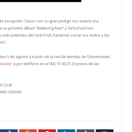
 de excepción. Saxon con su gran pedigrí nos traerá una
de su próximo álbum “Battering Ram” y Girlschool nos
más potentes del rock’n’roll, haciendo sonar sus éxitos y las
in”.
oles 5 de agosto a través de la red de tiendas de Ticketmaster,
tmaster
, y por teléfono en el 902 15 00 25. El precio de las
DI CLUB
CARD CENTER