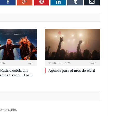
tter
Facebook
Google+
Pinterest
LinkedIn
Tumblr
Email
2026
0
31 MARZO, 2026
0
 Madrid celebra la
Agenda para el mes de Abril
ad de Saxon – Abril
comentario.