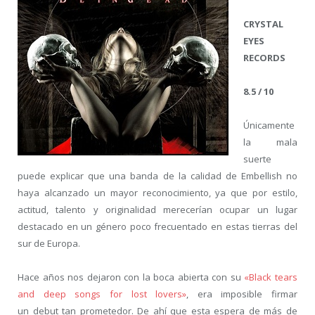
CRYSTAL
EYES
RECORDS
8.5 / 10
Únicamente
la mala
suerte
puede explicar que una banda de la calidad de Embellish no
haya alcanzado un mayor reconocimiento, ya que por estilo,
actitud, talento y originalidad merecerían ocupar un lugar
destacado en un género poco frecuentado en estas tierras del
sur de Europa.
Hace años nos dejaron con la boca abierta con su
«Black tears
and deep songs for lost lovers»
, era imposible firmar
un debut tan prometedor. De ahí que esta espera de más de