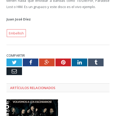
tienen nada que envidiar a bandas como To/Die/For, Paradise
Lost o HIM. Es un grupazo y este disco es el vivo ejemplo.
Juan José Díez
Embellish
COMPARTIR
Twitter
Facebook
Google+
Pinterest
LinkedIn
Tumblr
Email
ARTÍCULOS RELACIONADOS