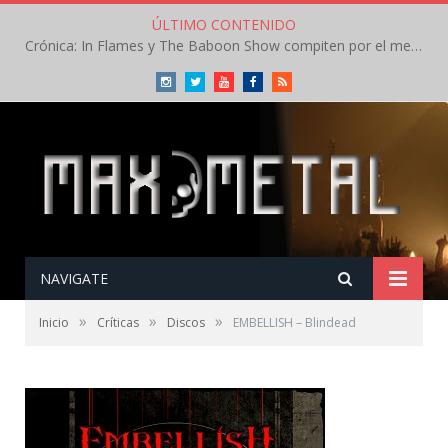
ÚLTIMO CONTENIDO
Crónica: In Flames y The Baboon Show compiten por el mejor concierto del día en el Leyendas del Rock – Viernes – Agosto 2026
Instagram
Twitter
Youtube
Facebook
RSS
NAVIGATE
»
»
»
Inicio
Críticas
Discos
EMBELLISH – Blindead