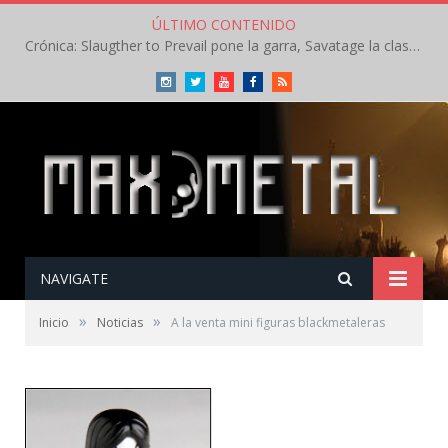
ÚLTIMO CONTENIDO
Crónica: Slaugther to Prevail pone la garra, Savatage la clase en la apertura del Leyendas del Rock – Miércoles – Agosto 2026
Instagram
Twitter
Youtube
Facebook
RSS
NAVIGATE
»
»
Inicio
Noticias
A la venta mini figuras blackmetaleras