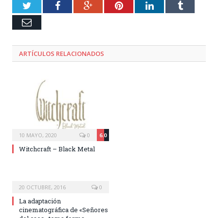
Twitter
Facebook
Google+
Pinterest
LinkedIn
Tumblr
Email
ARTÍCULOS RELACIONADOS
10 MAYO, 2020
0
6.0
Witchcraft – Black Metal
20 OCTUBRE, 2016
0
La adaptación
cinematográfica de «Señores