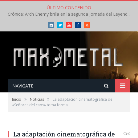
ÚLTIMO CONTENIDO
Crónica: Arch Enemy brilla en la segunda jornada del Leyendas del Rock – Jueves – Agosto 2026
Instagram
Twitter
Youtube
Facebook
RSS
NAVIGATE
»
»
Inicio
Noticias
La adaptación cinematográfica de
«Señores del caos» toma forma.
La adaptación cinematográfica de
0