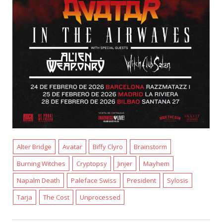
Alter Bridge
Avatar
Biffy Clyro
Brainstorm
Burning Witches
Cryptopsy
Jinjer
Mayhem
Napalm Death
Paleface Swiss
President
Sylosis
Tarja
The Cost
Unprocessed