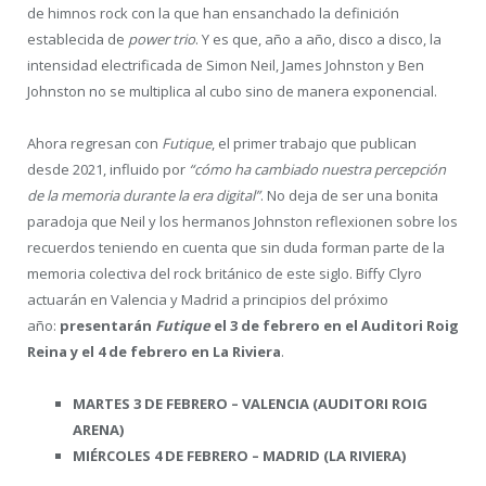
de himnos rock con la que han ensanchado la definición
establecida de
power trio
. Y es que, año a año, disco a disco, la
intensidad electrificada de Simon Neil, James Johnston y Ben
Johnston no se multiplica al cubo sino de manera exponencial.
Ahora regresan con
Futique
, el primer trabajo que publican
desde 2021, influido por
“cómo ha cambiado nuestra percepción
de la memoria durante la era digital”
. No deja de ser una bonita
paradoja que Neil y los hermanos Johnston reflexionen sobre los
recuerdos teniendo en cuenta que sin duda forman parte de la
memoria colectiva del rock británico de este siglo. Biffy Clyro
actuarán en Valencia y Madrid a principios del próximo
año:
presentarán
Futique
el 3 de febrero en el Auditori Roig
Reina y el 4 de febrero en La Riviera
.
MARTES 3 DE FEBRERO – VALENCIA (AUDITORI ROIG
ARENA)
MIÉRCOLES 4 DE FEBRERO – MADRID (LA RIVIERA)