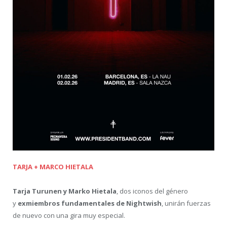
TARJA + MARCO HIETALA
Tarja Turunen y Marko Hietala
, dos iconos del género
y
exmiembros fundamentales de Nightwish
, unirán fuerzas
de nuevo con una gira muy especial.