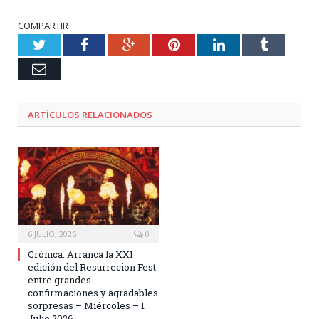
COMPARTIR
Twitter
Facebook
Google+
Pinterest
LinkedIn
Tumblr
Email
ARTÍCULOS RELACIONADOS
6 JULIO, 2026
0
Crónica: Arranca la XXI
edición del Resurrecion Fest
entre grandes
confirmaciones y agradables
sorpresas – Miércoles – 1
Julio 2026