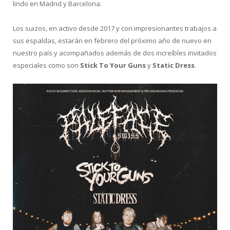
lindo en Madrid y Barcelona.
Los suizos, en activo desde 2017 y con impresionantes trabajos a
sus espaldas, estarán en febrero del próximo año de nuevo en
nuestro país y acompañados además de dos increíbles invitados
especiales como son
Stick To Your Guns
y
Static Dress
.