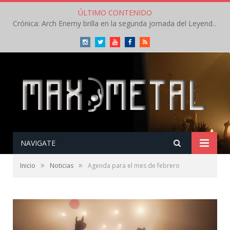
ÚLTIMO CONTENIDO
Crónica: Slaugther to Prevail pone la garra, Savatage la clase en la apertura del Leyendas del Rock – Miércoles – Agosto 2026
Instagram
Twitter
Youtube
Facebook
RSS
NAVIGATE
»
»
Inicio
Noticias
Agenda para el mes de febrero