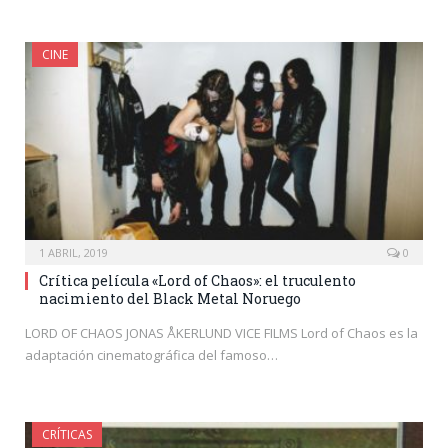
CINE
1 ABRIL, 2019
0
Crítica película «Lord of Chaos»: el truculento
nacimiento del Black Metal Noruego
LORD OF CHAOS JONAS ÅKERLUND VICE FILMS Lord of Chaos es la
adaptación cinematográfica del famoso…
CRÍTICAS