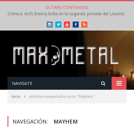
ÚLTIMO CONTENIDO
Crónica: Arch Enemy brilla en la segunda jornada del Leyendas del Rock – Jueves – Agosto 2026
Instagram
Twitter
Youtube
Facebook
RSS
NAVIGATE
»
Inicio
Artículos etiquetados como "Mayhem"
NAVEGACIÓN:
MAYHEM