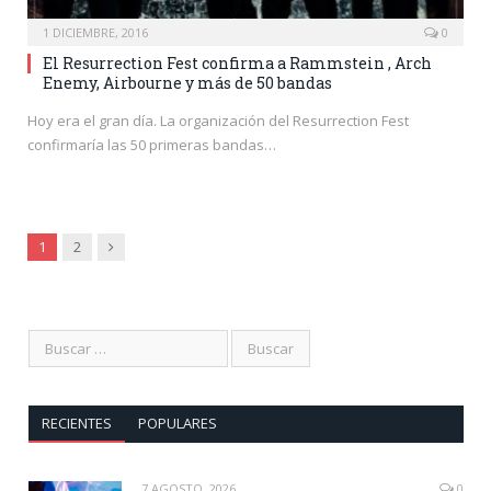
1 DICIEMBRE, 2016
0
El Resurrection Fest confirma a Rammstein , Arch
Enemy, Airbourne y más de 50 bandas
Hoy era el gran día. La organización del Resurrection Fest
confirmaría las 50 primeras bandas…
Siguiente
1
2
RECIENTES
POPULARES
7 AGOSTO, 2026
0