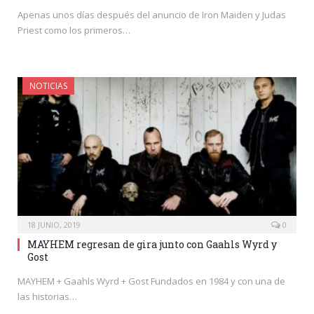
Apenas unos días después del anuncio de Iron Maiden y Judas
Priest como los primeros…
NOTICIAS
18 JUNIO, 2019
0
MAYHEM regresan de gira junto con Gaahls Wyrd y
Gost
MAYHEM + Gaahls Wyrd + Gost Fundados en 1984 y con una de
las historias…