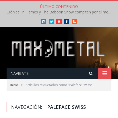
ÚLTIMO CONTENIDO
Crónica: In Flames y The Baboon Show compiten por el mejor concierto del día en el Leyendas del Rock – Viernes – Agosto 2026
Instagram
Twitter
Youtube
Facebook
RSS
NAVIGATE
»
Inicio
Artículos etiquetados como "Paleface Swiss"
NAVEGACIÓN:
PALEFACE SWISS