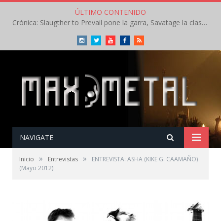
ÚLTIMO CONTENIDO
Crónica: Slaugther to Prevail pone la garra, Savatage la clase en la apertura del Leyendas del Rock – Miércoles – Agosto 2026
Instagram
Twitter
Youtube
Facebook
RSS
NAVIGATE
»
»
Inicio
Entrevistas
ENTREVISTA: ASHA (KIKE G. CAAMAÑO)
(Mayo 2012)