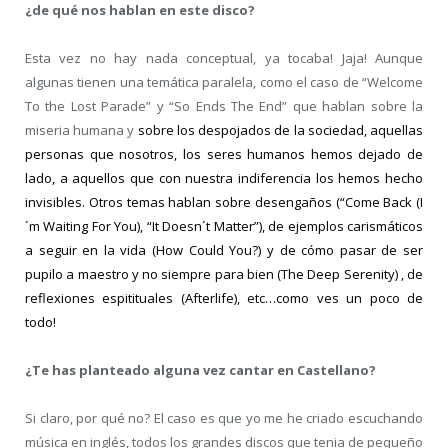
¿de qué nos hablan en este disco?
Esta vez no hay nada conceptual, ya tocaba! Jaja! Aunque
algunas tienen una temática paralela, como el caso de “Welcome
To the Lost Parade” y “So Ends The End” que hablan sobre la
miseria humana y
sobre los despojados de la sociedad, aquellas
personas que nosotros, los seres humanos hemos dejado de
lado, a aquellos que con nuestra indiferencia los hemos hecho
invisibles. Otros temas hablan sobre desengaños (“Come Back (I
´m Waiting For You), “It Doesn´t Matter”), de ejemplos carismáticos
a seguir en la vida (How Could You?) y de cómo pasar de ser
pupilo a maestro y no siempre para bien (The Deep Serenity) , de
reflexiones espitituales (Afterlife), etc…como ves un poco de
todo!
¿Te has planteado alguna vez cantar en Castellano?
Si claro, por qué no? El caso es que yo me he criado escuchando
música en inglés, todos los grandes discos que tenia de pequeño