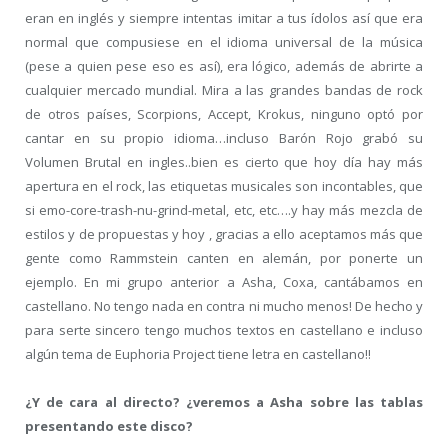
eran en inglés y siempre intentas imitar a tus ídolos así que era
normal que compusiese en el idioma universal de la música
(pese a quien pese eso es así), era lógico, además de abrirte a
cualquier mercado mundial. Mira a las grandes bandas de rock
de otros países, Scorpions, Accept, Krokus, ninguno optó por
cantar en su propio idioma…incluso Barón Rojo grabó su
Volumen Brutal en ingles..bien es cierto que hoy día hay más
apertura en el rock, las etiquetas musicales son incontables, que
si emo-core-trash-nu-grind-metal, etc, etc….y hay más mezcla de
estilos y de propuestas y hoy , gracias a ello aceptamos más que
gente como Rammstein canten en alemán, por ponerte un
ejemplo. En mi grupo anterior a Asha, Coxa, cantábamos en
castellano. No tengo nada en contra ni mucho menos! De hecho y
para serte sincero tengo muchos textos en castellano e incluso
algún tema de Euphoria Project tiene letra en castellano!!
¿Y de cara al directo? ¿veremos a Asha sobre las tablas
presentando este disco?