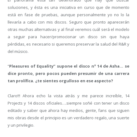
El panorama está tan deteriorado que hay que buscar
soluciones, y ésta es una iniciativa en curso que de momento
está en fase de pruebas, aunque personalmente yo no lo la
llevaría a cabo con mis discos. Seguro que pronto aparecerán
otras muchas alternativas y al final veremos cuál será el modelo
a seguir para hacer/promocionar un disco sin que haya
pérdidas, es necesario si queremos preservar la salud del R&R y
del músico.
“
Pleasures of Equality” supone el disco nº 14 de Asha… se
dice pronto, pero pocos pueden presumir de una carrera
tan prolífica. ¿te sientes orgulloso en ese aspecto?
Claro!!! Ahora echo la vista atrás y me parece increíble, 14
Projects y 14 discos oficiales….siempre soñé con tener un disco
editado y saber que ahora hay medios, gente, fans que siguen
mis obras desde el principio es un verdadero regalo, una suerte
y un privilegio.