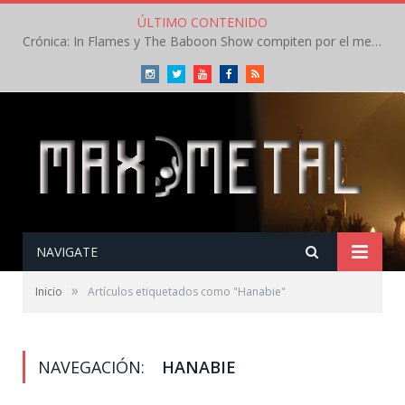
ÚLTIMO CONTENIDO
Crónica: In Flames y The Baboon Show compiten por el mejor concierto del día en el Leyendas del Rock – Viernes – Agosto 2026
Instagram
Twitter
Youtube
Facebook
RSS
NAVIGATE
»
Inicio
Artículos etiquetados como "Hanabie"
NAVEGACIÓN:
HANABIE