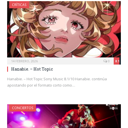
CRÍTICAS
14 FEBRERO, 2026
0
8.1
Hanabie. – Hot Topic
Hanabie. – Hot Topic Sony Music 8.1/10 Hanabie. continúa
apostando por el formato corto como…
CONCIERTOS