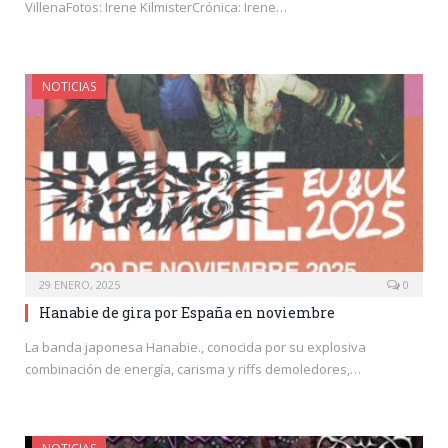
VillenaFotos: Irene KilmisterCrónica: Irene…
NOTICIAS
29 ENERO, 2025
0
Hanabie de gira por España en noviembre
La banda japonesa Hanabie., conocida por su explosiva
combinación de energía, carisma y riffs demoledores,…