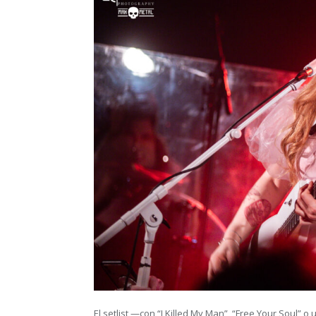
El setlist —con “I Killed My Man”, “Free Your Soul”