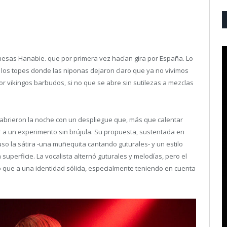
nesas Hanabie. que por primera vez hacían gira por España. Lo
 los topes donde las niponas dejaron claro que ya no vivimos
 vikingos barbudos, si no que se abre sin sutilezas a mezclas
abrieron la noche con un despliegue que, más que calentar
tir a un experimento sin brújula. Su propuesta, sustentada en
 la sátira -una muñequita cantando guturales- y un estilo
uperficie. La vocalista alternó guturales y melodías, pero el
 que a una identidad sólida, especialmente teniendo en cuenta