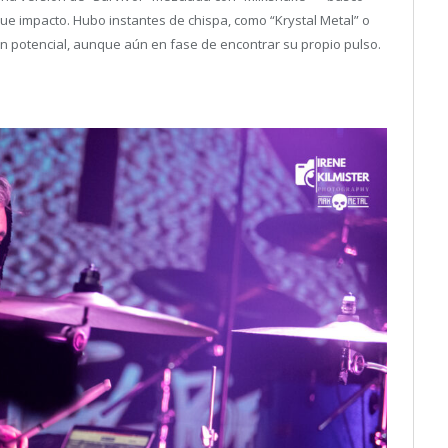
ue impacto. Hubo instantes de chispa, como “Krystal Metal” o
n potencial, aunque aún en fase de encontrar su propio pulso.
.