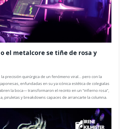
 el metalcore se tiñe de rosa y
la precisión quirúrgica de un fenómeno viral… pero con la
 japonesas, enfundadas en su ya icónica estética de colegialas
 abren la boca— transformaron el recinto en un “infierno rosa”,
a, piruletas y breakdowns capaces de arrancarte la columna.