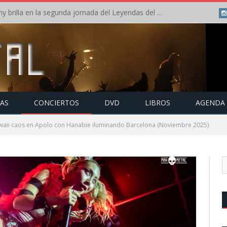
Crónica: Arch Enemy brilla en la segunda jornada del Leyendas del Rock – Jueves – Agosto 2026
TAS
CONCIERTOS
DVD
LIBROS
AGENDA
waii caos en Apolo con Hanabie iluminando Barcelona (Noviembre 2025)