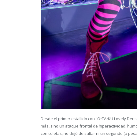
Desde el primer estallido con “O•TA•KU Lovely Dense
más, sino un ataque frontal de hiperactividad, hum
con coletas, no dejó de saltar ni un segundo (a pes