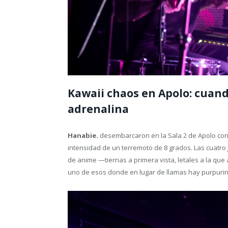
Kawaii chaos en Apolo: cuando
adrenalina
Hanabie.
desembarcaron en la Sala 2 de Apolo con 
intensidad de un terremoto de 8 grados. Las cuatro
de anime —tiernas a primera vista, letales a la que
uno de esos donde en lugar de llamas hay purpurin