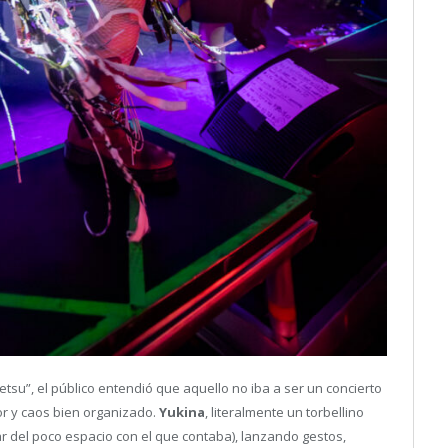
tsu”, el público entendió que aquello no iba a ser un concierto
or y caos bien organizado.
Yukina
, literalmente un torbellino
ar del poco espacio con el que contaba), lanzando gestos,