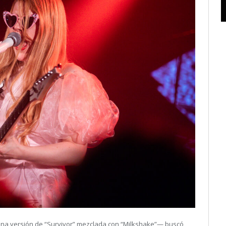
 o una versión de “Survivor” mezclada con “Milkshake”— buscó