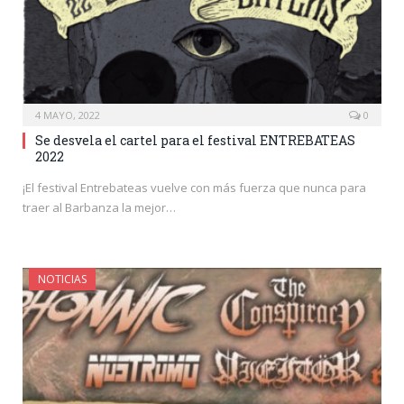
4 MAYO, 2022
0
Se desvela el cartel para el festival ENTREBATEAS
2022
¡El festival Entrebateas vuelve con más fuerza que nunca para
traer al Barbanza la mejor…
NOTICIAS