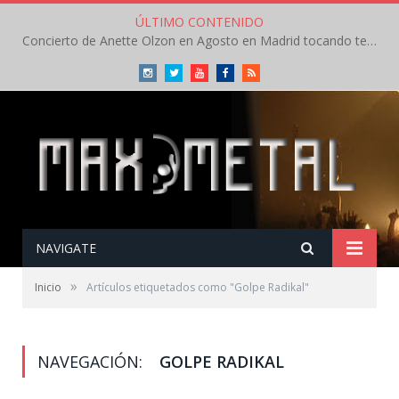
ÚLTIMO CONTENIDO
Concierto de Anette Olzon en Agosto en Madrid tocando temas de Nightwish
Instagram
Twitter
Youtube
Facebook
RSS
NAVIGATE
»
Inicio
Artículos etiquetados como "Golpe Radikal"
NAVEGACIÓN:
GOLPE RADIKAL