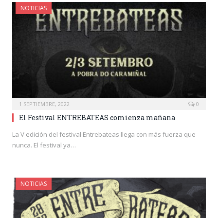
NOTICIAS
1 SEPTIEMBRE, 2022
0
El Festival ENTREBATEAS comienza mañana
La V edición del festival Entrebateas llega con más fuerza que
nunca. El festival ya…
NOTICIAS