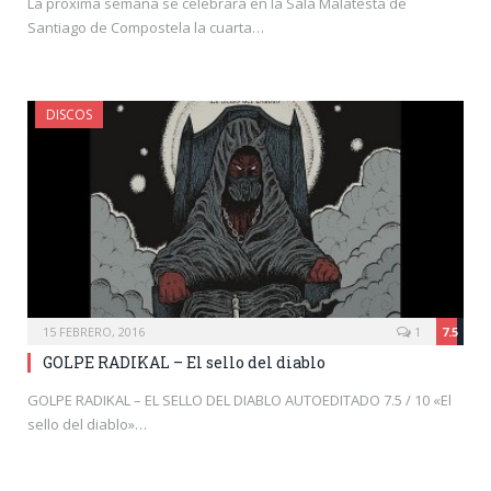
La próxima semana se celebrará en la Sala Malatesta de
Santiago de Compostela la cuarta…
DISCOS
15 FEBRERO, 2016
1
7.5
GOLPE RADIKAL – El sello del diablo
GOLPE RADIKAL – EL SELLO DEL DIABLO AUTOEDITADO 7.5 / 10 «El
sello del diablo»…