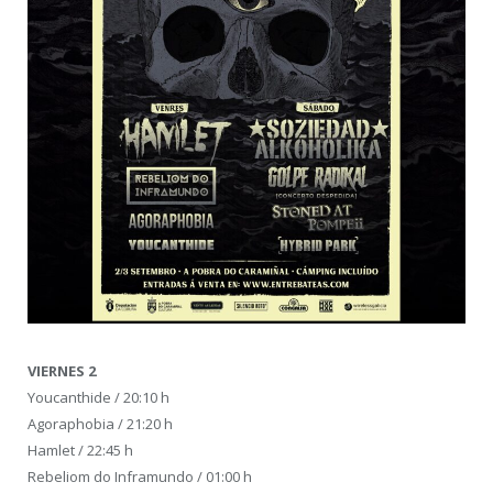
VIERNES 2
Youcanthide / 20:10 h
Agoraphobia / 21:20 h
Hamlet / 22:45 h
Rebeliom do Inframundo / 01:00 h