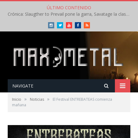
ÚLTIMO CONTENIDO
Crónica: Slaugther to Prevail pone la garra, Savatage la clase en la apertura del Leyendas del Rock – Miércoles – Agosto 2026
Instagram
Twitter
Youtube
Facebook
RSS
NAVIGATE
»
»
Inicio
Noticias
El Festival ENTREBATEAS comienza
mañana