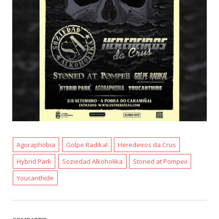
Agoraphobia
Golpe Radikal
Heredeiros da Crus
Hybrid Park
Soziedad Alkoholika
Stoned at Pompeii
Youcanthide