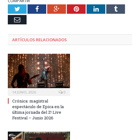
COMPARTIR
Twitter
Facebook
Google+
Pinterest
LinkedIn
Tumblr
Email
ARTÍCULOS RELACIONADOS
14 JUNIO, 2026
0
Crónica: magistral
espectáculo de Epica en la
última jornada del Z! Live
Festival – Junio 2026