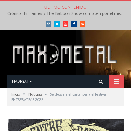
ÚLTIMO CONTENIDO
Crónica: In Flames y The Baboon Show compiten por el mejor concierto del día en el Leyendas del Rock – Viernes – Agosto 2026
Instagram
Twitter
Youtube
Facebook
RSS
NAVIGATE
»
»
Inicio
Noticias
Se desvela el cartel para el festival
ENTREBATEAS 2022