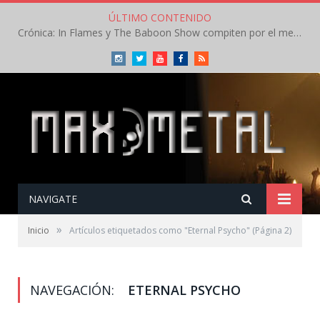
ÚLTIMO CONTENIDO
Crónica: In Flames y The Baboon Show compiten por el mejor concierto del día en el Leyendas del Rock – Viernes – Agosto 2026
Instagram
Twitter
Youtube
Facebook
RSS
NAVIGATE
»
Inicio
Artículos etiquetados como "Eternal Psycho"
(Página 2)
NAVEGACIÓN:
ETERNAL PSYCHO