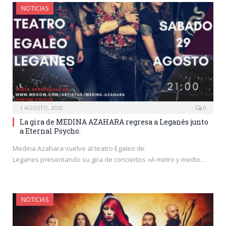
NOTICIAS
1 AGOSTO, 2020
0
La gira de MEDINA AZAHARA regresa a Leganés junto
a Eternal Psycho.
Medina Azahara vuelve al teatro Egaleo de
Leganes presentando su gira de conciertos «A metro y medio…
NOTICIAS