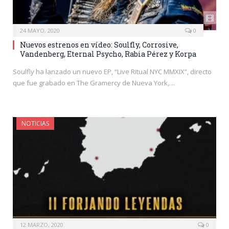
24 MAYO, 2020
0
Nuevos estrenos en vídeo: Soulfly, Corrosive,
Vandenberg, Eternal Psycho, Rabia Pérez y Korpa
Soulfly ha lanzado un nuevo EP, “Live Ritual NYC MMXIX”, directo
que fue grabado en The Gramercy de Nueva York,…
NOTICIAS
12 MARZO, 2020
0