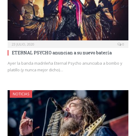
23 JULIO, 2020
0
ETERNAL PSYCHO anuncian a su nuevo batería
Ayer la banda madrileña Eternal Psycho anunciaba a bombo y
platillo (y nunca mejor dicho)…
NOTICIAS