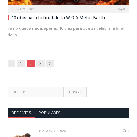
23 MAYO, 2019
0
10 días para la final de la W:O:A Metal Battle
Ya no queda nada, apenas 10 días para que se celebre la final
de la…
Anterior
Siguiente
1
2
3
RECIENTES
POPULARES
8 AGOSTO, 2026
0