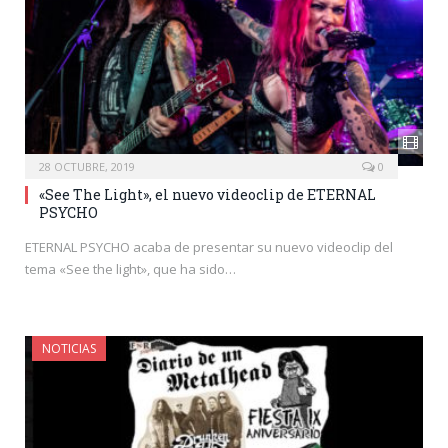
28 OCTUBRE, 2019
0
«See The Light», el nuevo videoclip de ETERNAL
PSYCHO
ETERNAL PSYCHO acaba de presentar su nuevo videoclip del
tema «See the light», que ha sido…
NOTICIAS