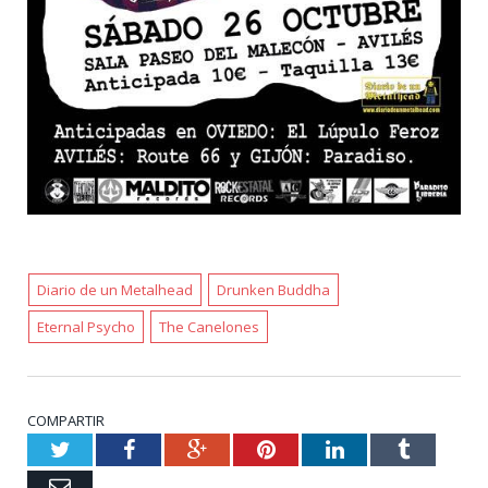
Diario de un Metalhead
Drunken Buddha
Eternal Psycho
The Canelones
COMPARTIR
Twitter
Facebook
Google+
Pinterest
LinkedIn
Tumblr
Email