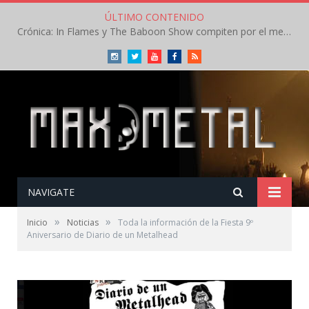
ÚLTIMO CONTENIDO
Crónica: In Flames y The Baboon Show compiten por el mejor concierto del día en el Leyendas del Rock – Viernes – Agosto 2026
Instagram
Twitter
Youtube
Facebook
RSS
NAVIGATE
»
»
Inicio
Noticias
Toda la información de la Fiesta 9º
Aniversario de Diario de un Metalhead