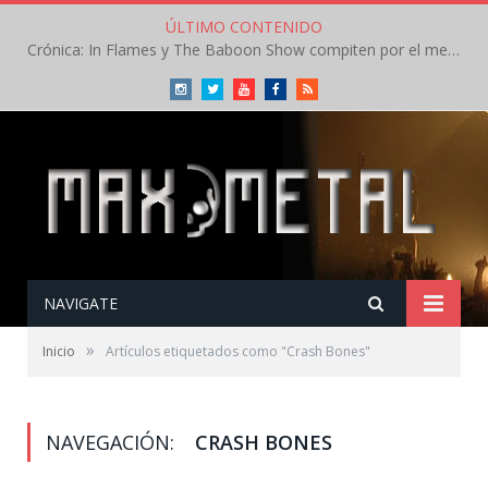
ÚLTIMO CONTENIDO
Crónica: In Flames y The Baboon Show compiten por el mejor concierto del día en el Leyendas del Rock – Viernes – Agosto 2026
Instagram
Twitter
Youtube
Facebook
RSS
NAVIGATE
»
Inicio
Artículos etiquetados como "Crash Bones"
NAVEGACIÓN:
CRASH BONES