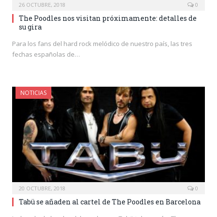
26 OCTUBRE, 2018
0
The Poodles nos visitan próximamente: detalles de
su gira
Para los fans del hard rock melódico de nuestro país, las tres
fechas españolas de…
NOTICIAS
20 OCTUBRE, 2018
0
Tabü se añaden al cartel de The Poodles en Barcelona