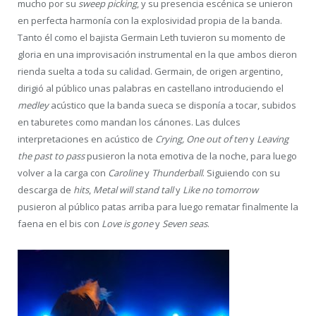
mucho por su
sweep picking
, y su presencia escénica se unieron
en perfecta harmonía con la explosividad propia de la banda.
Tanto él como el bajista Germain Leth tuvieron su momento de
gloria en una improvisación instrumental en la que ambos dieron
rienda suelta a toda su calidad. Germain, de origen argentino,
dirigió al público unas palabras en castellano introduciendo el
medley
acústico que la banda sueca se disponía a tocar, subidos
en taburetes como mandan los cánones. Las dulces
interpretaciones en acústico de
Crying, One out of ten
y
Leaving
the past to pass
pusieron la nota emotiva de la noche, para luego
volver a la carga con
Caroline
y
Thunderball
. Siguiendo con su
descarga de
hits
,
Metal will stand tall
y
Like no tomorrow
pusieron al público patas arriba para luego rematar finalmente la
faena en el bis con
Love is gone
y
Seven seas
.