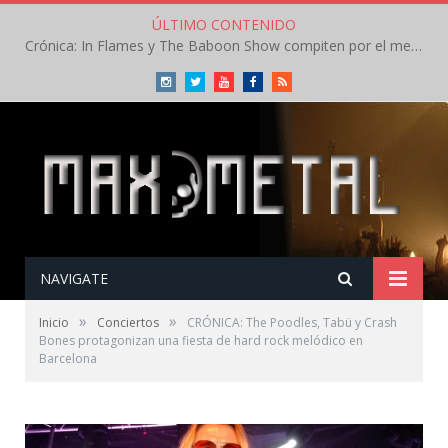
ÚLTIMO CONTENIDO
Crónica: In Flames y The Baboon Show compiten por el mejor concierto del día en el Leyendas del Rock – Viernes – Agosto 2026
Instagram
Twitter
Youtube
Facebook
RSS
NAVIGATE
»
»
Inicio
Conciertos
CRÓNICA: The Poodles, Tabü y Crash
Bones protagonizan una fiesta de hard rock melódico en
Barcelona