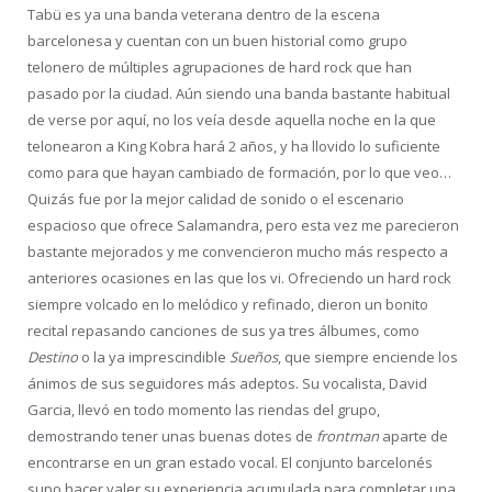
Tabü es ya una banda veterana dentro de la escena
barcelonesa y cuentan con un buen historial como grupo
telonero de múltiples agrupaciones de hard rock que han
pasado por la ciudad. Aún siendo una banda bastante habitual
de verse por aquí, no los veía desde aquella noche en la que
telonearon a King Kobra hará 2 años, y ha llovido lo suficiente
como para que hayan cambiado de formación, por lo que veo…
Quizás fue por la mejor calidad de sonido o el escenario
espacioso que ofrece Salamandra, pero esta vez me parecieron
bastante mejorados y me convencieron mucho más respecto a
anteriores ocasiones en las que los vi. Ofreciendo un hard rock
siempre volcado en lo melódico y refinado, dieron un bonito
recital repasando canciones de sus ya tres álbumes, como
Destino
o la ya imprescindible
Sueños
, que siempre enciende los
ánimos de sus seguidores más adeptos. Su vocalista, David
Garcia, llevó en todo momento las riendas del grupo,
demostrando tener unas buenas dotes de
frontman
aparte de
encontrarse en un gran estado vocal. El conjunto barcelonés
supo hacer valer su experiencia acumulada para completar una