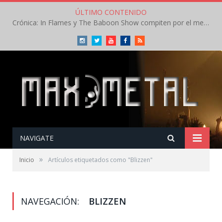
ÚLTIMO CONTENIDO
Crónica: In Flames y The Baboon Show compiten por el mejor concierto del día en el Leyendas del Rock – Viernes – Agosto 2026
Instagram
Twitter
Youtube
Facebook
RSS
NAVIGATE
»
Inicio
Artículos etiquetados como "Blizzen"
NAVEGACIÓN:
BLIZZEN