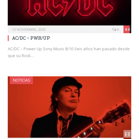
13 NOVIEMBRE, 2020
0
8.0
AC/DC – PWR/UP
AC/DC – Power Up Sony Music 8/10 Seis años han pasado desde
que su Rock…
NOTICIAS