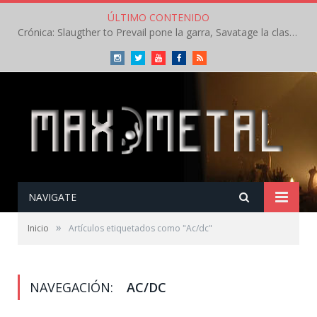
ÚLTIMO CONTENIDO
Crónica: Slaugther to Prevail pone la garra, Savatage la clase en la apertura del Leyendas del Rock – Miércoles – Agosto 2026
Instagram
Twitter
Youtube
Facebook
RSS
NAVIGATE
»
Inicio
Artículos etiquetados como "Ac/dc"
NAVEGACIÓN:
AC/DC