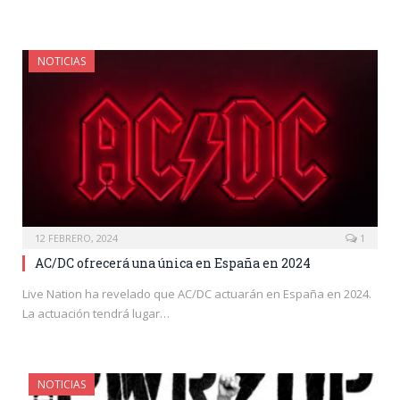
NOTICIAS
12 FEBRERO, 2024
1
AC/DC ofrecerá una única en España en 2024
Live Nation ha revelado que AC/DC actuarán en España en 2024.
La actuación tendrá lugar…
NOTICIAS