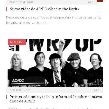
26 OCTUBRE, 2020
0
Nuevo vídeo de AC/DC «Shot in the Dark»
Después de unos cuantos avances para abrir boca de sus fans,
los australianos AC/DC han…
NOTICIAS
7 OCTUBRE, 2020
0
Primer adelanto y toda la información sobre el nuevo
disco de AC/DC