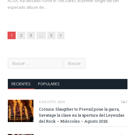
AC/DC ha lanzado «Shot In The Dark», el primer single del tan
esperado álbum de…
Siguiente
1
2
3
…
5
RECIENTES
POPULARES
6 AGOSTO, 2026
0
Crónica: Slaugther to Prevail pone la garra,
Savatage la clase en la apertura del Leyendas
del Rock – Miércoles – Agosto 2026