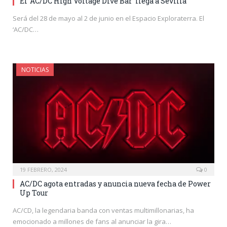
El ‘AC/DC High Voltage Dive Bar’ llega a Sevilla
Será del 28 de mayo al 2 de junio en el Espacio Exploraterra. El
‘AC/DC…
NOTICIAS
19 FEBRERO, 2024
0
AC/DC agota entradas y anuncia nueva fecha de Power
Up Tour
AC/CD, la legendaria banda con ventas multimillonarias, ha
emocionado a millones de fans al anunciar la gira…