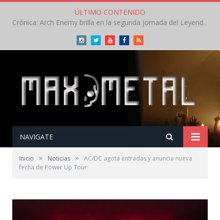
ÚLTIMO CONTENIDO
Crónica: Slaugther to Prevail pone la garra, Savatage la clase en la apertura del Leyendas del Rock – Miércoles – Agosto 2026
Instagram
Twitter
Youtube
Facebook
RSS
NAVIGATE
»
»
Inicio
Noticias
AC/DC agota entradas y anuncia nueva
fecha de Power Up Tour