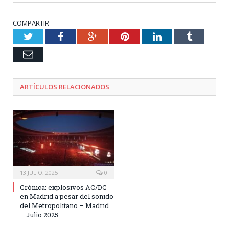
COMPARTIR
Twitter
Facebook
Google+
Pinterest
LinkedIn
Tumblr
Email
ARTÍCULOS RELACIONADOS
13 JULIO, 2025
0
Crónica: explosivos AC/DC
en Madrid a pesar del sonido
del Metropolitano – Madrid
– Julio 2025