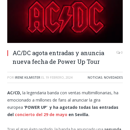
AC/DC agota entradas y anuncia
0
nueva fecha de Power Up Tour
POR
IRENE KILMISTER
EL
19 FEBRERO, 2024
NOTICIAS
,
NOVEDADES
AC/CD,
la legendaria banda con ventas multimillonarias, ha
emocionado a millones de fans al anunciar la gira
europea
‘POWER UP’ y ha agotado todas las entradas
del
concierto del 29 de mayo
en Sevilla.
Tras el gran éxito recibido, la banda ha anunciado una
segunda