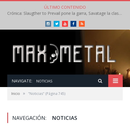
ÚLTIMO CONTENIDO
Crónica: Slaugther to Prevail pone la garra, Savatage la clase en la apertura del Leyendas del Rock – Miércoles – Agosto 2026
Instagram
Twitter
Youtube
Facebook
RSS
NAVIGATE:
NOTICIAS
»
Inicio
"Noticias"
(Página 745)
NAVEGACIÓN:
NOTICIAS