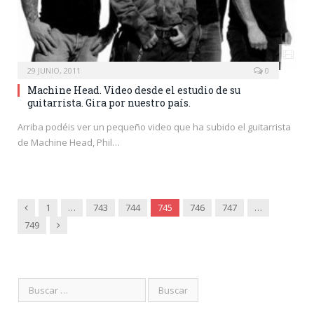
29 JUNIO, 2011
0
Machine Head. Video desde el estudio de su
guitarrista. Gira por nuestro país.
Arriba podéis ver un pequeño video que ha subido el guitarrista
de Machine Head, Phil…
Anterior
1
…
743
744
745
746
747
…
Siguiente
749