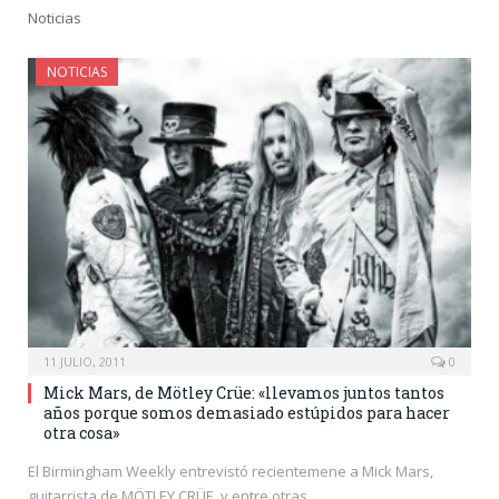
Noticias
NOTICIAS
11 JULIO, 2011
0
Mick Mars, de Mötley Crüe: «llevamos juntos tantos
años porque somos demasiado estúpidos para hacer
otra cosa»
El Birmingham Weekly entrevistó recientemene a Mick Mars,
guitarrista de MÖTLEY CRÜE, y entre otras…