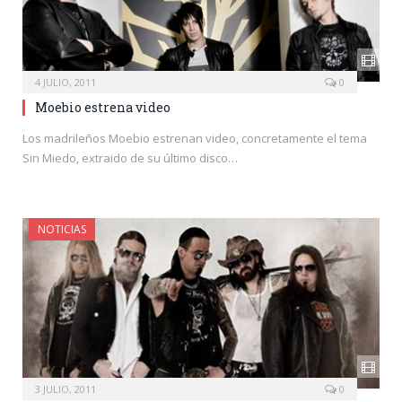
4 JULIO, 2011
0
Moebio estrena video
Los madrileños Moebio estrenan video, concretamente el tema
Sin Miedo, extraido de su último disco…
NOTICIAS
3 JULIO, 2011
0