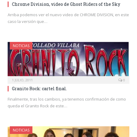
Chrome Division, video de Ghost Riders of the Sky
Arriba podemos ver el nuevo video de CHROME DIVISION, en este
caso la versión que…
NOTICIAS
1 JULIO, 2011
0
Granito Rock: cartel final.
Finalmente, tras los cambios, ya tenemos confirmación de como
queda el Granito Rock de este…
NOTICIAS