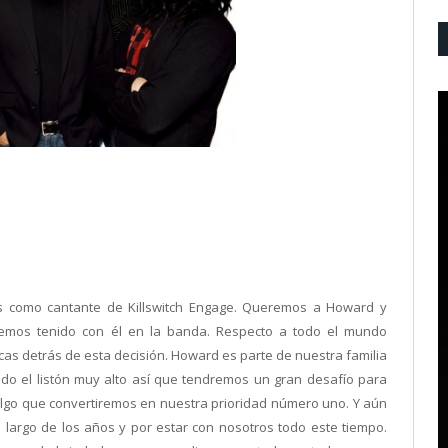
s como cantante de Killswitch Engage. Queremos a Howard y
emos tenido con él en la banda. Respecto a todo el mundo
as detrás de esta decisión. Howard es parte de nuestra familia
ado el listón muy alto así que tendremos un gran desafío para
 algo que convertiremos en nuestra prioridad número uno. Y aún
 largo de los años y por estar con nosotros todo este tiempo.