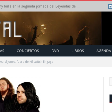
Crónica: Arch Enemy brilla en la segunda jornada del Leyendas del Rock – Jueves – Agosto 2026
TAS
CONCIERTOS
DVD
LIBROS
AGENDA
ward Jones, fuera de Killswitch Engage