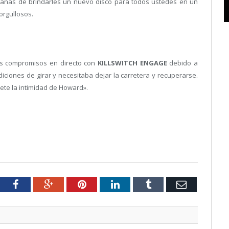
anas de brindarles un nuevo disco para todos ustedes en un
orgullosos.
os compromisos en directo con
KILLSWITCH ENGAGE
debido a
ciones de girar y necesitaba dejar la carretera y recuperarse.
ete la intimidad de Howard».
tter
Facebook
Google+
Pinterest
LinkedIn
Tumblr
Email