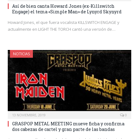
Así de bien canta Howard Jones (ex-Killswitch
Engage) el tema «Simple Man» de Lynyrd Skynyrd
Howard Jones, el que fuera vocalista KILLSWITCH ENGAGE y
actualmente en LIGHT THE TORCH cantó una versión de…
NOTICIAS
13 NOVIEMBRE, 2019
0
GRASPOP METAL MEETING mueve ficha y confirma
dos cabezas de cartel y gran parte de las bandas