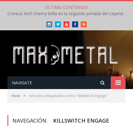
ÚLTIMO CONTENIDO
Crónica: Arch Enemy brilla en la segunda jornada del Leyendas del Rock – Jueves – Agosto 2026
Instagram
Twitter
Youtube
Facebook
RSS
NAVIGATE
»
Inicio
Artículos etiquetados como "Killswitch Engage"
NAVEGACIÓN:
KILLSWITCH ENGAGE