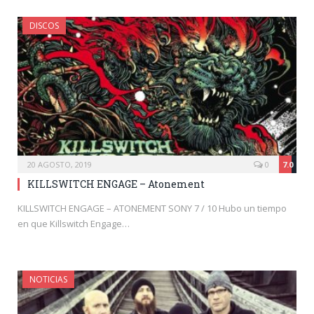
DISCOS
20 AGOSTO, 2019
0
7.0
KILLSWITCH ENGAGE – Atonement
KILLSWITCH ENGAGE – ATONEMENT SONY 7 / 10 Hubo un tiempo
en que Killswitch Engage…
NOTICIAS