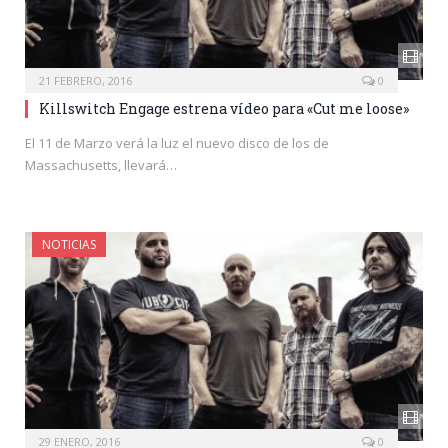
21 FEBRERO, 2016
0
Killswitch Engage estrena vídeo para «Cut me loose»
El 11 de Marzo verá la luz el nuevo disco de los de
Massachusetts, llevará…
NOTICIAS
29 ENERO, 2016
0