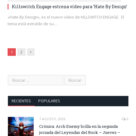
Killswitch Engage estrena vídeo para ‘Hate By Design’
«Hate By Design», es el nuevo vídeo de KILLSWITCH ENGAGE. El
tema está extraído de su…
Siguiente
1
2
RECIENTES
POPULARES
7 AGOSTO, 2026
0
Crónica: Arch Enemy brilla en la segunda
jornada del Leyendas del Rock – Jueves –