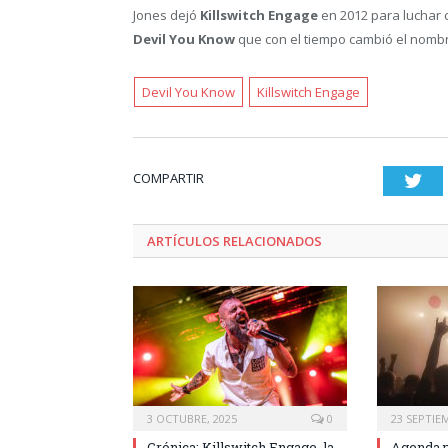
Jones dejó
Killswitch Engage
en 2012 para luchar 
Devil You Know
que con el tiempo cambió el nomb
Devil You Know
Killswitch Engage
COMPARTIR
Twi
ARTÍCULOS RELACIONADOS
3 OCTUBRE, 2025
0
23 SEPTIE
Crónica: Killswitch Engage, la
Agenda p