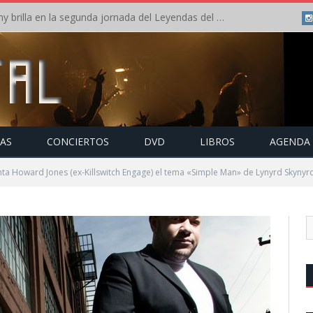
Crónica: Arch Enemy brilla en la segunda jornada del Leyendas del Rock – Jueves – Agosto 2026
TAS
CONCIERTOS
DVD
LIBROS
AGENDA
nta Howard Jones (ex-Killswitch Engage) el tema «Simple Man» de Lynyrd Skynyr