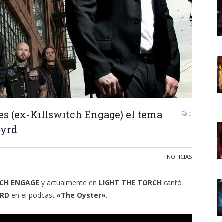
s (ex-Killswitch Engage) el tema
0
nyrd
NOTICIAS
TCH ENGAGE
y actualmente en
LIGHT THE TORCH
cantó
YRD
en el podcast
«
The Oyster»
.