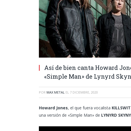
Así de bien canta Howard Jone
«Simple Man» de Lynyrd Sky
POR
MAX METAL
EL
7 DICIEMBRE, 2020
Howard Jones
, el que fuera vocalista
KILLSWI
una versión de «Simple Man» de
LYNYRD SKYN