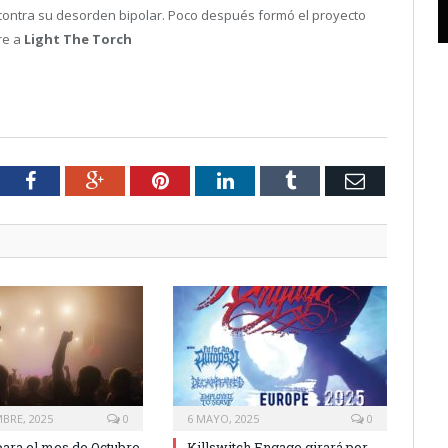
contra su desorden bipolar. Poco después formó el proyecto
re a
Light The Torch
tter
Facebook
Google+
Pinterest
LinkedIn
Tumblr
Email
MBRE, 2025
0
6 MAYO, 2025
0
ara el mes de Octubre
Killswitch Engage girará por