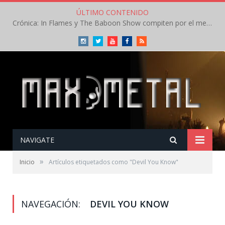
ÚLTIMO CONTENIDO
Crónica: In Flames y The Baboon Show compiten por el mejor concierto del día en el Leyendas del Rock – Viernes – Agosto 2026
Instagram
Twitter
Youtube
Facebook
RSS
NAVIGATE
»
Inicio
Artículos etiquetados como "Devil You Know"
NAVEGACIÓN:
DEVIL YOU KNOW