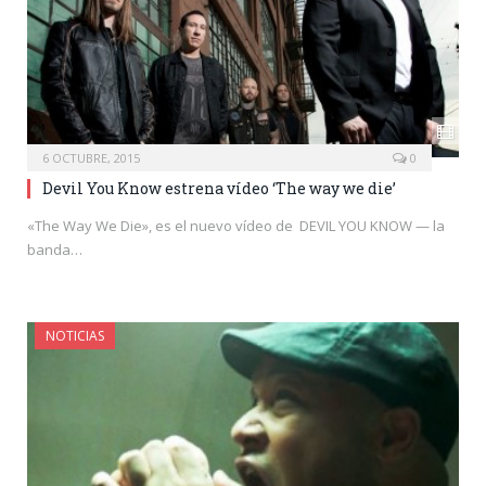
6 OCTUBRE, 2015
0
Devil You Know estrena vídeo ‘The way we die’
«The Way We Die», es el nuevo vídeo de DEVIL YOU KNOW — la
banda…
NOTICIAS