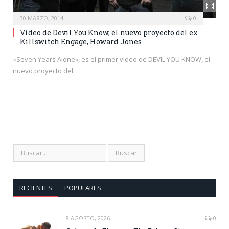
30 MARZO, 2014
0
Vídeo de Devil You Know, el nuevo proyecto del ex
Killswitch Engage, Howard Jones
«Seven Years Alone», es el primer vídeo de DEVIL YOU KNOW, el
nuevo proyecto del…
RECIENTES
POPULARES
8 AGOSTO, 2026
0