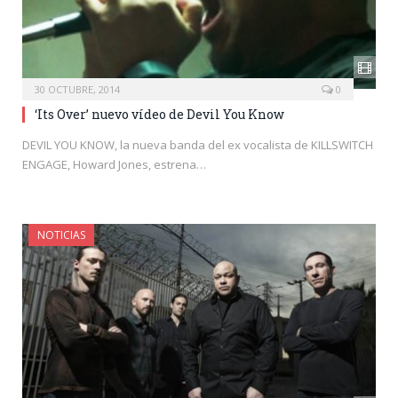
30 OCTUBRE, 2014
0
‘Its Over’ nuevo vídeo de Devil You Know
DEVIL YOU KNOW, la nueva banda del ex vocalista de KILLSWITCH
ENGAGE, Howard Jones, estrena…
NOTICIAS