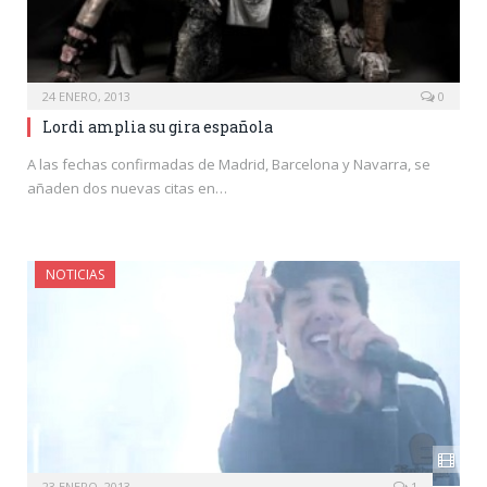
24 ENERO, 2013
0
Lordi amplia su gira española
A las fechas confirmadas de Madrid, Barcelona y Navarra, se
añaden dos nuevas citas en…
NOTICIAS
23 ENERO, 2013
1