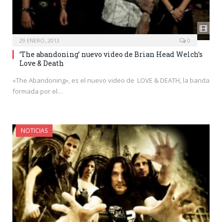
29 ENERO, 2013
0
‘The abandoning’ nuevo video de Brian Head Welch’s
Love & Death
«The Abandoning», es el nuevo video de LOVE & DEATH, la banda
formada por el…
NOTICIAS