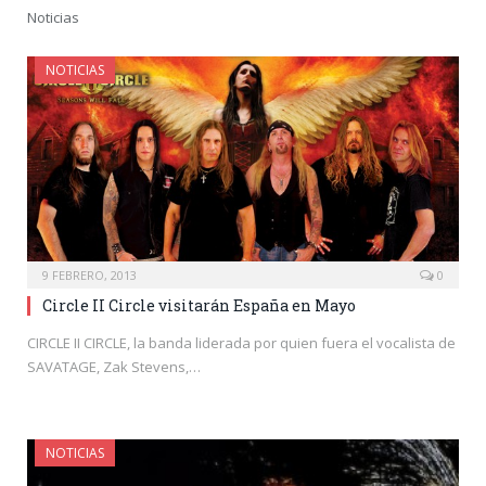
Noticias
NOTICIAS
9 FEBRERO, 2013
0
Circle II Circle visitarán España en Mayo
CIRCLE II CIRCLE, la banda liderada por quien fuera el vocalista de
SAVATAGE, Zak Stevens,…
NOTICIAS