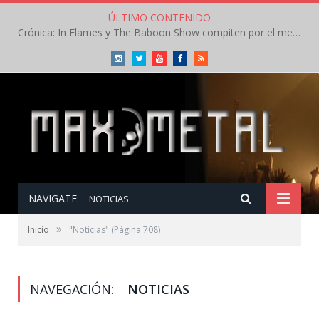
ÚLTIMO CONTENIDO
Crónica: In Flames y The Baboon Show compiten por el mejor concierto del día en el Leyendas del Rock – Viernes – Agosto 2026
Instagram
Twitter
Youtube
Facebook
RSS
NAVIGATE:
NOTICIAS
»
Inicio
"Noticias"
(Página 708)
NAVEGACIÓN:
NOTICIAS