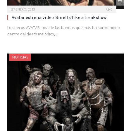
27 ENERO, 2013
0
Avatar estrena video ‘Smells like a freakshow’
Lo suecos AVATAR, una de las bandas que más ha sorprendido
dentro del death melódico,…
NOTICIAS