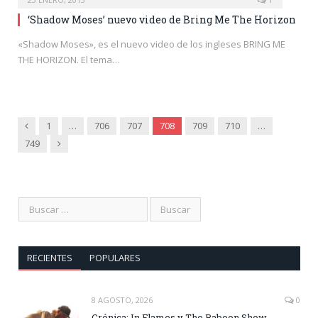
‘Shadow Moses’ nuevo video de Bring Me The Horizon
«Shadow Moses», es el nuevo video de los ingleses BRING ME
THE HORIZON. El tema…
Anterior
1
…
706
707
708
709
710
…
Siguiente
749
RECIENTES
POPULARES
8 AGOSTO, 2026
0
Crónica: In Flames y The Baboon Show