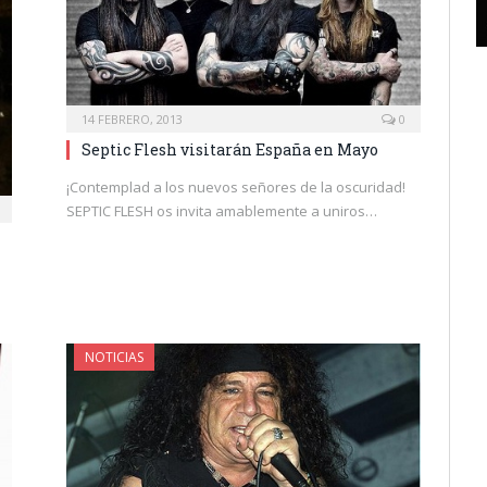
14 FEBRERO, 2013
0
Septic Flesh visitarán España en Mayo
¡Contemplad a los nuevos señores de la oscuridad!
SEPTIC FLESH os invita amablemente a uniros…
NOTICIAS