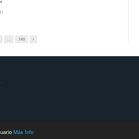
»
El
Siguiente
…
749
suario
Más Info