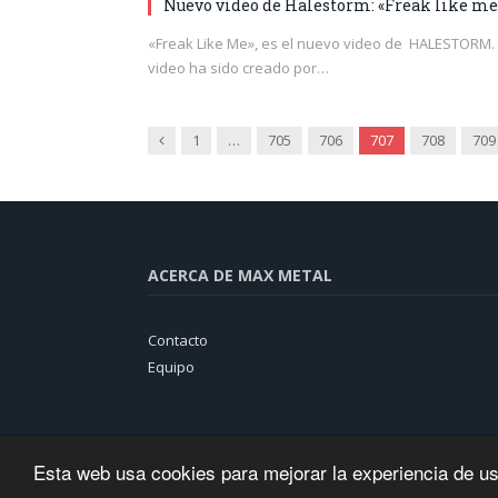
Nuevo video de Halestorm: «Freak like me
«Freak Like Me», es el nuevo video de HALESTORM. 
video ha sido creado por…
Anterior
1
…
705
706
707
708
709
ACERCA DE MAX METAL
Contacto
Equipo
Esta web usa cookies para mejorar la experiencia de u