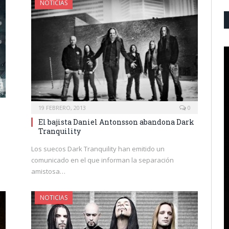
NOTICIAS
19 FEBRERO, 2013
0
El bajista Daniel Antonsson abandona Dark
Tranquility
e
Los suecos Dark Tranquility han emitido un
comunicado en el que informan la separación
amistosa…
NOTICIAS