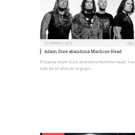
22 FEBRERO, 2013
2
Adam Duce abandona Machine Head
El bajista Adam Duce abandona Machine Head. Tra
más de 20 años en el grupo…