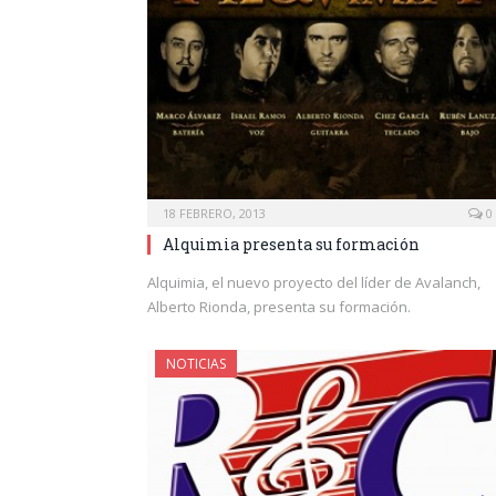
18 FEBRERO, 2013
0
Alquimia presenta su formación
Alquimia, el nuevo proyecto del líder de Avalanch,
Alberto Rionda, presenta su formación.
NOTICIAS