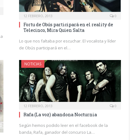
12 FEBRERO, 2013
0
Fortu de Obús participará en el reality de
Telecinco, Mira Quien Salta
la
Lo que nos faltaba por escuchar. El vocalista y líder
de Obús participará en el…
NOTICIAS
12 FEBRERO, 2013
0
Rafa (La voz) abandona Nocturnia
Según hemos podido leer en el facebook de la
banda, Rafa, ganador del concurso La…