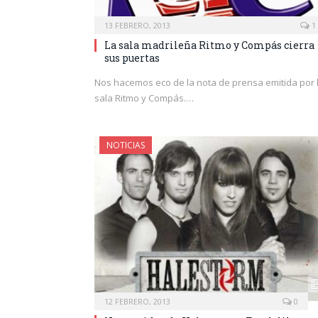
13 FEBRERO, 2013
1
La sala madrileña Ritmo y Compás cierra
sus puertas
Nos hacemos eco de la nota de prensa emitida por 
sala Ritmo y Compás.…
NOTICIAS
12 FEBRERO, 2013
0