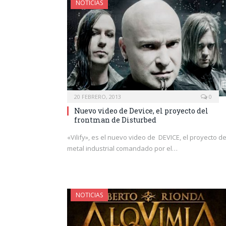
NOTICIAS
20 FEBRERO, 2013
0
Nuevo video de Device, el proyecto del
frontman de Disturbed
«Vilify», es el nuevo video de DEVICE, el proyecto d
metal industrial comandado por el…
NOTICIAS