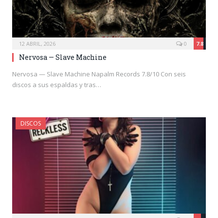
12 ABRIL, 2026
0
7.8
Nervosa — Slave Machine
Nervosa — Slave Machine Napalm Records 7.8/10 Con seis
discos a sus espaldas y tras…
DISCOS