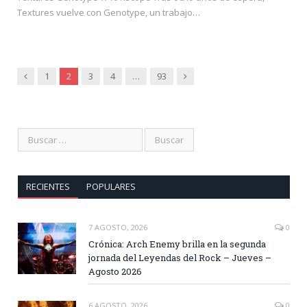
Textures vuelve con Genotype, un trabajo…
Anterior
Siguiente
1
2
3
4
…
93
RECIENTES
POPULARES
7 AGOSTO, 2026
0
Crónica: Arch Enemy brilla en la segunda
jornada del Leyendas del Rock – Jueves –
Agosto 2026
6 AGOSTO, 2026
0