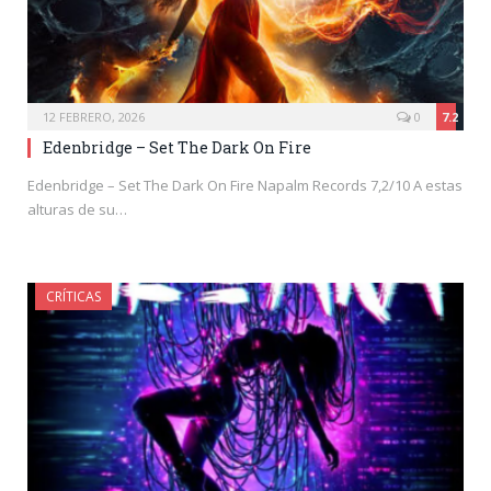
12 FEBRERO, 2026
0
7.2
Edenbridge – Set The Dark On Fire
Edenbridge – Set The Dark On Fire Napalm Records 7,2/10 A estas
alturas de su…
CRÍTICAS