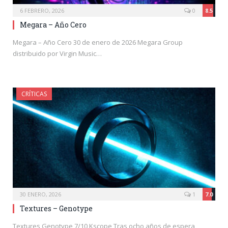
6 FEBRERO, 2026
0
8.5
Megara – Año Cero
Megara – Año Cero 30 de enero de 2026 Megara Group
distribuido por Virgin Music…
CRÍTICAS
30 ENERO, 2026
1
7.0
Textures – Genotype
Textures Genotype 7/10 Kscope Tras ocho años de espera,