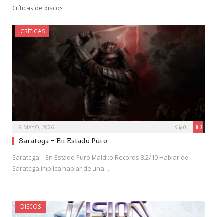
Críticas de discos
CRÍTICAS
9 MAYO, 2026
0
8.2
Saratoga – En Estado Puro
Saratoga – En Estado Puro Maldito Records 8.2/10 Hablar de
Saratoga implica hablar de una…
DISCOS