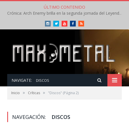
ÚLTIMO CONTENIDO
Crónica: Slaugther to Prevail pone la garra, Savatage la clase en la apertura del Leyendas del Rock – Miércoles – Agosto 2026
Instagram
Twitter
Youtube
Facebook
RSS
NAVIGATE:
DISCOS
»
»
Inicio
Críticas
"Discos"
(Página 2)
NAVEGACIÓN:
DISCOS