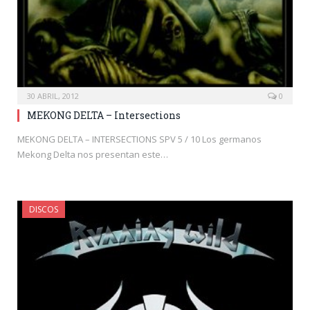
30 ABRIL, 2012
0
MEKONG DELTA – Intersections
MEKONG DELTA – INTERSECTIONS SPV 5 / 10 Los germanos
Mekong Delta nos presentan este…
DISCOS