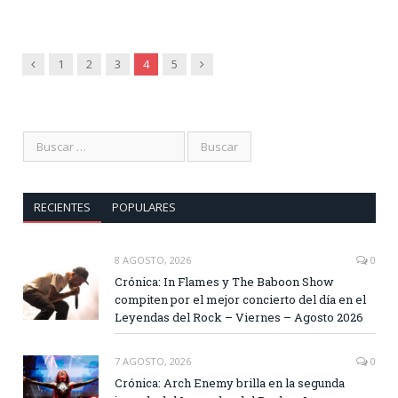
Anterior
Siguiente
1
2
3
4
5
RECIENTES
POPULARES
8 AGOSTO, 2026
0
Crónica: In Flames y The Baboon Show
compiten por el mejor concierto del día en el
Leyendas del Rock – Viernes – Agosto 2026
7 AGOSTO, 2026
0
Crónica: Arch Enemy brilla en la segunda