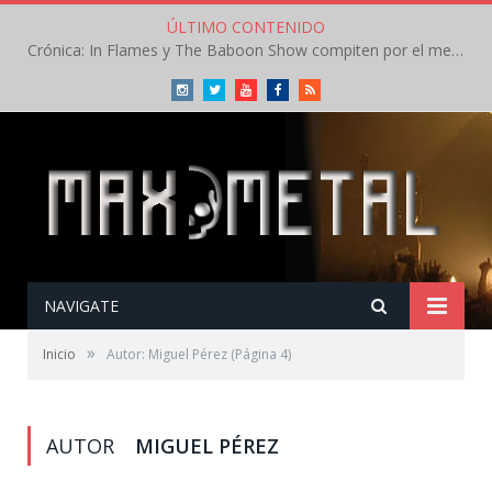
ÚLTIMO CONTENIDO
Crónica: In Flames y The Baboon Show compiten por el mejor concierto del día en el Leyendas del Rock – Viernes – Agosto 2026
Instagram
Twitter
Youtube
Facebook
RSS
NAVIGATE
»
Inicio
Autor: Miguel Pérez
(Página 4)
AUTOR
MIGUEL PÉREZ