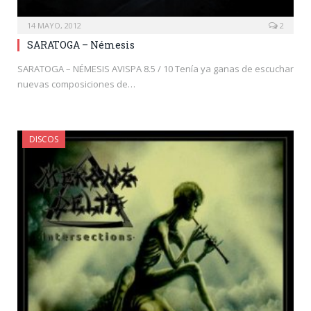
14 MAYO, 2012
2
SARATOGA – Némesis
SARATOGA – NÉMESIS AVISPA 8.5 / 10 Tenía ya ganas de escuchar
nuevas composiciones de…
DISCOS