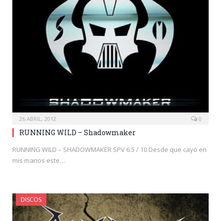
26 ABRIL, 2012
0
RUNNING WILD – Shadowmaker
RUNNING WILD – SHADOWMAKER SPV 6.5 / 10 Desde que cayó en
mis manos este…
DISCOS