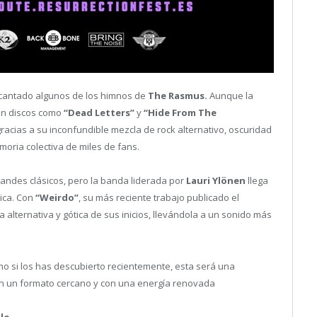
s cantado algunos de los himnos de
The Rasmus.
Aunque la
con discos como
“Dead Letters”
y
“Hide From The
acias a su inconfundible mezcla de rock alternativo, oscuridad
oria colectiva de miles de fans.
randes clásicos, pero la banda liderada por
Lauri Ylönen
llega
ica. Con
“Weirdo”
, su más reciente trabajo publicado el
lternativa y gótica de sus inicios, llevándola a un sonido más
o si los has descubierto recientemente, esta será una
n un formato cercano y con una energía renovada
olo