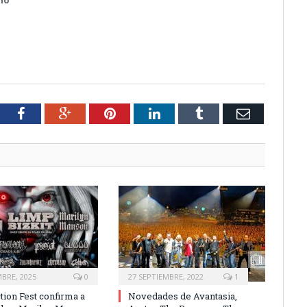
tter
Facebook
Google+
Pinterest
LinkedIn
Tumblr
Email
MBRE, 2025
0
27 SEPTIEMBRE, 2022
1
tion Fest confirma a
Novedades de Avantasia,