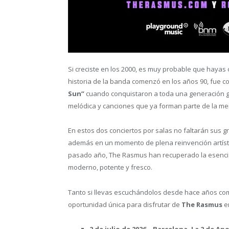
Si creciste en los 2000, es muy probable que haya
historia de la banda comenzó en los años 90, fue 
Sun”
cuando conquistaron a toda una generación gr
melódica y canciones que ya forman parte de la mem
En estos dos conciertos por salas no faltarán sus g
además en un momento de plena reinvención artíst
pasado año, The Rasmus han recuperado la esencia a
moderno, potente y fresco.
Tanto si llevas escuchándolos desde hace años com
oportunidad única para disfrutar de
The Rasmus
e
2 de julio de 2026 – Barcelona, La 2 de Ap