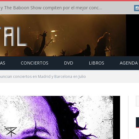
Crónica: In Flames y The Baboon Show compiten por el mejor concierto del día en el Leyendas del Rock – Viernes – Agosto 2026
TAS
CONCIERTOS
DVD
LIBROS
AGENDA
ncian conciertos en Madrid y Barcelona en Julio