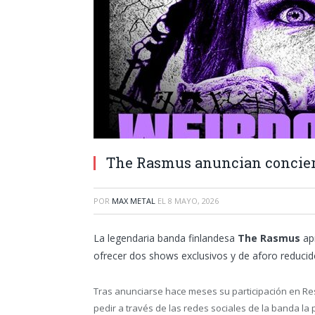
The Rasmus anuncian conciert
POR
MAX METAL
EL
8 MAYO, 2026
La legendaria banda finlandesa
The Rasmus
ap
ofrecer dos shows exclusivos y de aforo reducid
Tras anunciarse hace meses su participación en Re
pedir a través de las redes sociales de la banda la 