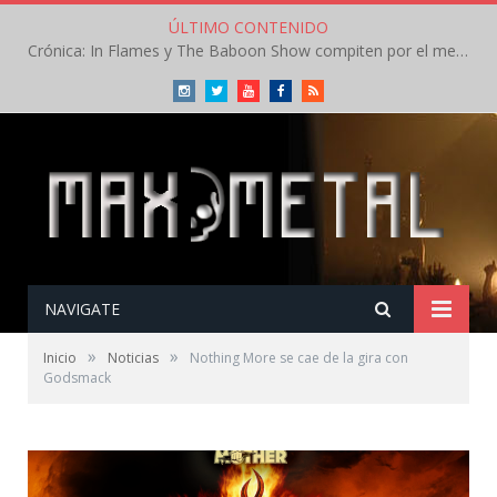
ÚLTIMO CONTENIDO
Crónica: In Flames y The Baboon Show compiten por el mejor concierto del día en el Leyendas del Rock – Viernes – Agosto 2026
Instagram
Twitter
Youtube
Facebook
RSS
NAVIGATE
»
»
Inicio
Noticias
Nothing More se cae de la gira con
Godsmack