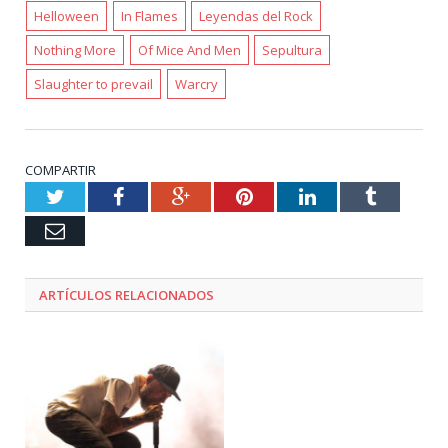
Helloween
In Flames
Leyendas del Rock
Nothing More
Of Mice And Men
Sepultura
Slaughter to prevail
Warcry
COMPARTIR
Twitter
Facebook
Google+
Pinterest
LinkedIn
Tumblr
Email
ARTÍCULOS RELACIONADOS