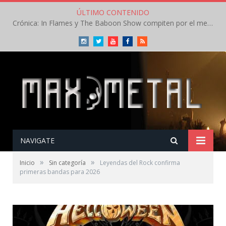
ÚLTIMO CONTENIDO
Crónica: In Flames y The Baboon Show compiten por el mejor concierto del día en el Leyendas del Rock – Viernes – Agosto 2026
Instagram
Twitter
Youtube
Facebook
RSS
NAVIGATE
»
»
Inicio
Sin categoría
Leyendas del Rock confirma
primeras bandas para 2026