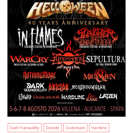
Dark Tranquillity
Deicide
Godsmack
Hardline