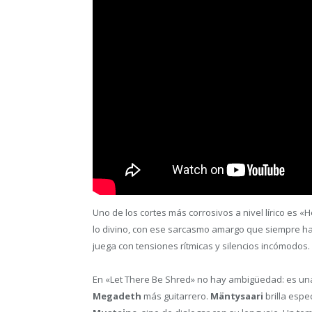
Uno de los cortes más corrosivos a nivel lírico es «
lo divino, con ese sarcasmo amargo que siempre h
juega con tensiones rítmicas y silencios incómodos.
En «Let There Be Shred» no hay ambigüedad: es una ca
Megadeth
más guitarrero.
Mäntysaari
brilla esp