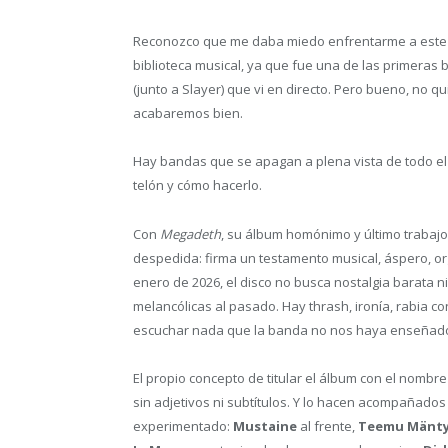
Reconozco que me daba miedo enfrentarme a este d
biblioteca musical, ya que fue una de las primeras
(junto a Slayer) que vi en directo. Pero bueno, no q
acabaremos bien.
Hay bandas que se apagan a plena vista de todo e
telón y cómo hacerlo.
Con
Megadeth
, su álbum homónimo y último trabajo
despedida: firma un testamento musical, áspero, org
enero de 2026, el disco no busca nostalgia barata n
melancólicas al pasado. Hay thrash, ironía, rabia co
escuchar nada que la banda no nos haya enseñado
El propio concepto de titular el álbum con el nombre
sin adjetivos ni subtítulos. Y lo hacen acompañado
experimentado:
Mustaine
al frente,
Teemu Mänty