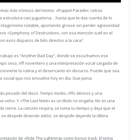
emas más irónicos del mismo: «Puppet Parade». Letras
una estructura casi juguetona… hasta que te das cuenta de lo
protagonismo notable, aportando groove sin perder agresividad.
o «Symphony of Destruction», con esa mención sutil en el
n esos disparos de bilis directos a la cara?
 trabajo es “Another Bad Day”, donde se escuchamos ese
o seco, riff noventero y una interpretación vocal cargada de
: convierte la rutina y el desencanto en discurso. Puede que sea
o social que nos envuelve hoy en día. Que pena.
más pesado del disco. Tempo medio, riffs densos y una
 veloz. Y «The Last Note» es un título no engaña. No es una
de cierre. La canción respira, se toma su tiempo y deja que el
se despide diciendo adiós: se despide dejando la última
rpretación de «Ride The Lightning» como bonus track. El tema