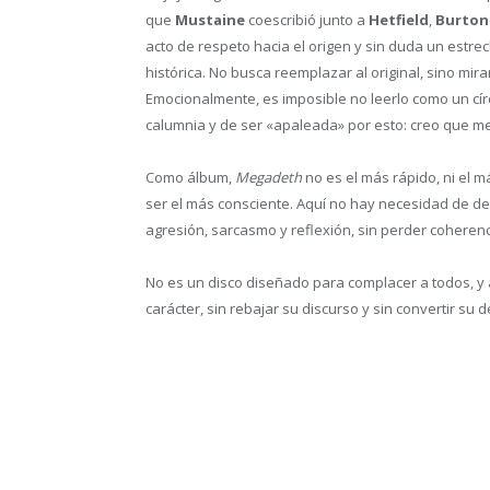
que
Mustaine
coescribió junto a
Hetfield
,
Burto
acto de respeto hacia el origen y sin duda un est
histórica. No busca reemplazar al original, sino mir
Emocionalmente, es imposible no leerlo como un círc
calumnia y de ser «apaleada» por esto: creo que me g
Como álbum,
Megadeth
no es el más rápido, ni el m
ser el más consciente. Aquí no hay necesidad de de
agresión, sarcasmo y reflexión, sin perder coherenc
No es un disco diseñado para complacer a todos, y
carácter, sin rebajar su discurso y sin convertir s