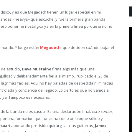
isco, y es que Megadeth tienen un lugar especial en mi
 bandas «heavys» que escuché, y fue la primera gran banda
uiero ponerme nostálgica ya en la primera línea porque si no no
l mundo. Y luego están
Megadeth
,
que deciden cuándo bajar el
 de estudio,
Dave Mustaine
firma algo más que una
ulloso y deliberadamente fiel a sí mismo. Publicado el 23 de
i lágrimas fáciles. Aquí no hay baladas de despedida ni miradas
ntrolada y conciencia del legado. Lo cierto es que no vamos a
 ya. Tampoco es necesario.
 de la banda no es casual. Es una declaración final:
esto somos
,
s por una formación que funciona como un bloque sólido y
saari
aportando precisión quirúrgica a las guitarras,
James