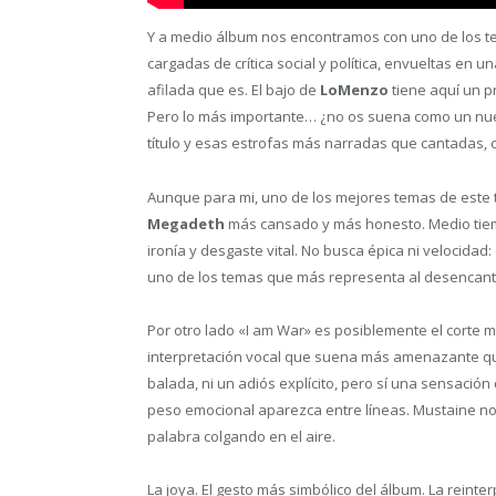
Y a medio álbum nos encontramos con uno de los t
cargadas de crítica social y política, envueltas en 
afilada que es. El bajo de
LoMenzo
tiene aquí un 
Pero lo más importante… ¿no os suena como un nuev
título y esas estrofas más narradas que cantadas, co
Aunque para mi, uno de los mejores temas de este
Megadeth
más cansado y más honesto. Medio tiemp
ironía y desgaste vital. No busca épica ni velocidad
uno de los temas que más representa al desencant
Por otro lado «I am War» es posiblemente el corte 
interpretación vocal que suena más amenazante que
balada, ni un adiós explícito, pero sí una sensación 
peso emocional aparezca entre líneas. Mustaine no 
palabra colgando en el aire.
La joya. El gesto más simbólico del álbum. La reinte