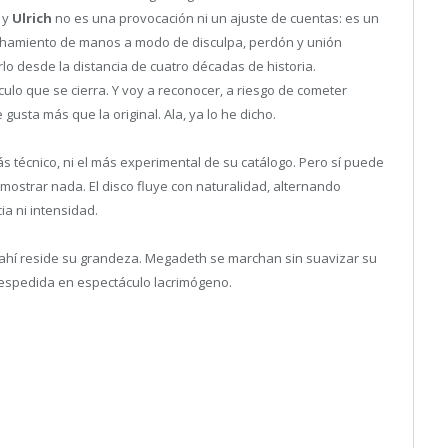
n
y
Ulrich
no es una provocación ni un ajuste de cuentas: es un
rechamiento de manos a modo de disculpa, perdón y unión
arlo desde la distancia de cuatro décadas de historia.
ulo que se cierra. Y voy a reconocer, a riesgo de cometer
usta más que la original. Ala, ya lo he dicho.
ás técnico, ni el más experimental de su catálogo. Pero sí puede
mostrar nada. El disco fluye con naturalidad, alternando
ia ni intensidad.
 ahí reside su grandeza. Megadeth se marchan sin suavizar su
u despedida en espectáculo lacrimógeno.