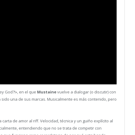
Hey God?!», en el que
Mustaine
vuelve a dialogar (o discutir) con
a sido una de sus marcas. Musicalmente es más contenido, pero
rta de amor al riff. Velocidad, técnica y un guiño explícito al
ecialmente, entendiendo que no se trata de competir con