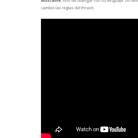
Mustaine
, sino de dialogar con su lenguaje. Un t
cambió las reglas del thrash.