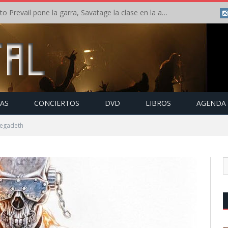
Crónica: Slaugther to Prevail pone la garra, Savatage la clase en la apertura del Leyendas del Rock – Miércoles – Agosto 2026
TAS
CONCIERTOS
DVD
LIBROS
AGENDA
egadeth