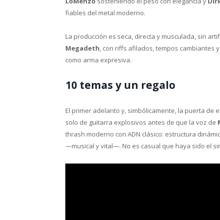
LoMenzo
sosteniendo el peso con elegancia y
Dir
fiables del metal moderno.
La producción es seca, directa y musculada, sin arti
Megadeth
, con riffs afilados, tempos cambiantes y
como arma expresiva.
10 temas y un regalo
El primer adelanto y, simbólicamente, la puerta de 
solo de guitarra explosivos antes de que la voz de
thrash moderno con ADN clásico: estructura dinámica
—musical y vital—. No es casual que haya sido el sin