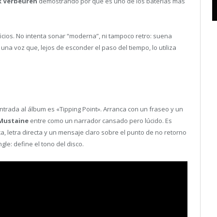
k Verbeuren
demostrando por qué es uno de los baterías más
ficios. No intenta sonar “moderna”, ni tampoco retro: suena
 una voz que, lejos de esconder el paso del tiempo, lo utiliza
entrada al álbum es «Tipping Point». Arranca con un fraseo y un
Mustaine
entre como un narrador cansado pero lúcido. Es
, letra directa y un mensaje claro sobre el punto de no retorno
gle: define el tono del disco.