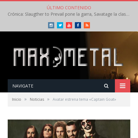
ÚLTIMO CONTENIDO
Crónica: Slaugther to Prevail pone la garra, Savatage la clase en la apertura del Leyendas del Rock – Miércoles – Agosto 2026
Instagram
Twitter
Youtube
Facebook
RSS
NAVIGATE
»
»
Inicio
Noticias
Avatar estrena tema «Captain Goat»