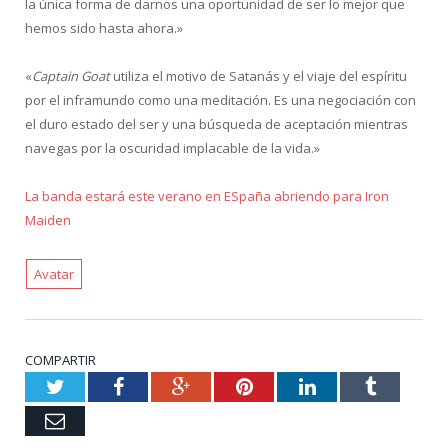
la única forma de darnos una oportunidad de ser lo mejor que
hemos sido hasta ahora.»
«
Captain Goat
utiliza el motivo de Satanás y el viaje del espíritu
por el inframundo como una meditación. Es una negociación con
el duro estado del ser y una búsqueda de aceptación mientras
navegas por la oscuridad implacable de la vida.»
La banda estará este verano en ESpaña abriendo para Iron
Maiden
Avatar
COMPARTIR
Twitter
Facebook
Google+
Pinterest
LinkedIn
Tumblr
Email