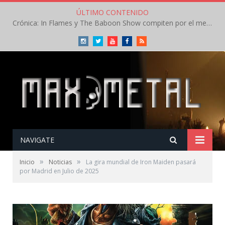
ÚLTIMO CONTENIDO
Crónica: In Flames y The Baboon Show compiten por el mejor concierto del día en el Leyendas del Rock – Viernes – Agosto 2026
Instagram
Twitter
Youtube
Facebook
RSS
NAVIGATE
»
»
Inicio
Noticias
La gira mundial de Iron Maiden pasará
por Madrid en Julio de 2025