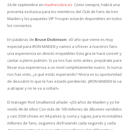
24 de septiembre en
madnesslive.es.
Como siempre, habrá una
preventa exclusiva para los miembros del Club de Fans de Iron
Maiden y los paquetes VIP Trooper estarán disponibles en todos
los conciertos.
En palabras de
Bruce Dickinson
: «El año que viene es muy
especial para IRON MAIDEN y vamos a ofrecer a nuestros fans
una experiencia en directo irrepetible» Esta gira te hará sonreír y
cantar a pleno pulmón. Si ya nos has visto antes, prepárate para
llevar esa experiencia a un nivel completamente nuevo. Si nunca
nos has visto, ¿a qué estás esperando? Ahora es tu oportunidad
de descubrir lo que te has estado perdiendo. ¡IRON MAIDEN te va
a atrapar y no te va a soltar!».
El manager Rod Smallwood añade: «¡50 años de Maiden y yo he
vivido 46 de ellos! Con más de 100 millones de álbumes vendidos
y casi 2500 shows en 64 países (y suma y sigue), para incontables
millones de fans, seguimos disfrutando cada segundo y cada
gira representa un nuevo reto para ofrecer algo diferente y