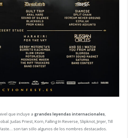
nivel que incluye a
grandes leyendas internacionales
,
 Judas Priest, Korn, Falling In Reverse, Slipknot, Jinjer, Till
 Waste… son tan sólo algunos de los nombres destacados.