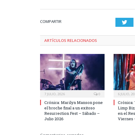
COMPARTIR
Twi
ARTÍCULOS RELACIONADOS
7 JULIO, 2026
0
6 JULIO, 2
Crónica: Marilyn Manson pone
Crónica: 
el broche final a un exitoso
Limp Bizk
Resurrection Fest – Sábado –
en el Res
Julio 2026
Viernes 