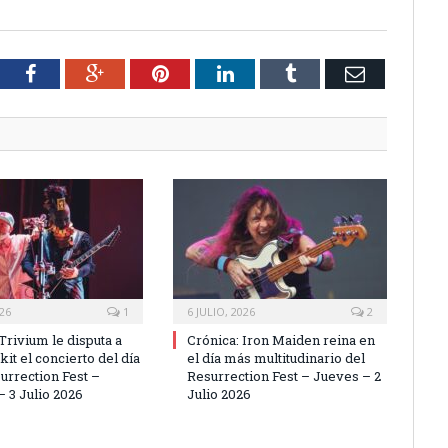
tter
Facebook
Google+
Pinterest
LinkedIn
Tumblr
Email
026
1
6 JULIO, 2026
2
Trivium le disputa a
Crónica: Iron Maiden reina en
it el concierto del día
el día más multitudinario del
urrection Fest –
Resurrection Fest – Jueves – 2
– 3 Julio 2026
Julio 2026