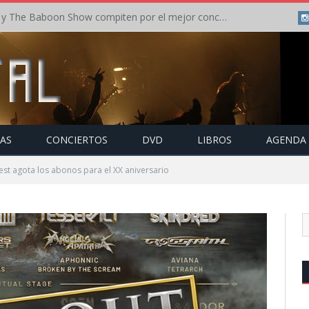
Crónica: In Flames y The Baboon Show compiten por el mejor concierto del día en el Leyendas del Rock – Viernes – Agosto 2026
TAS
CONCIERTOS
DVD
LIBROS
AGENDA
est agota los abonos para el XX aniversario