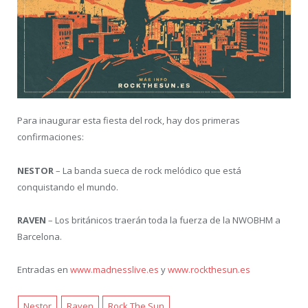
Para inaugurar esta fiesta del rock, hay dos primeras
confirmaciones:
NESTOR
– La banda sueca de rock melódico que está
conquistando el mundo.
RAVEN
– Los británicos traerán toda la fuerza de la NWOBHM a
Barcelona.
Entradas en
www.madnesslive.es
y
www.rockthesun.es
Nestor
Raven
Rock The Sun