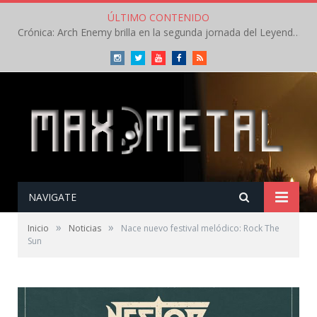
ÚLTIMO CONTENIDO
Crónica: Arch Enemy brilla en la segunda jornada del Leyendas del Rock – Jueves – Agosto 2026
Instagram
Twitter
Youtube
Facebook
RSS
NAVIGATE
»
»
Inicio
Noticias
Nace nuevo festival melódico: Rock The
Sun