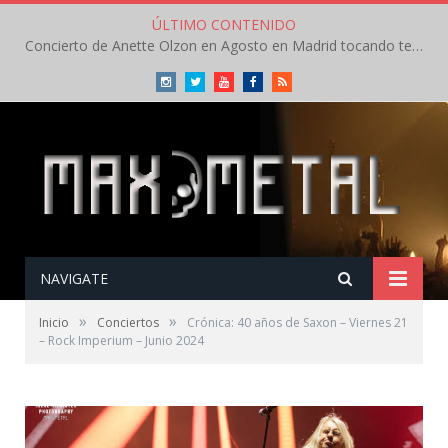
ÚLTIMO CONTENIDO
Megadeth anuncian conciertos en España en Abril
Instagram
Twitter
Youtube
Facebook
RSS
NAVIGATE
»
»
Inicio
Conciertos
Crónica: 40 años de Saxon – Viernes 21
– Rock Imperium – Junio 2024