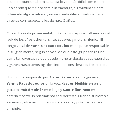
estadios, aunque ahora cada día lo veo más difícil, pese a ser
una banda que me encanta. Sin embargo, su fórmula se está
volviendo algo repetitiva y no veo nada diferenciador en sus
directos con respecto a los de hace 5 años.
Con su base de power metal, no temen incorporar influencias del
rock de los años ochenta, sintetizadores y metal sinfónico. El
rango vocal de
Yannis Papadopoulos
es en parte responsable
-o su gran mérito, según se vea- de que este grupo tenga una
gama tan diversa, ya que puede manejar desde voces guturales
y graves hasta tonos agudos, incluso considerados femeninos.
El conjunto compuesto por
Anton Kabanen
en la guitarra,
Yannis Papadopoulos
en la voz,
Kasperi Heikkinen
en la
guitarra,
Máté Molnár
en el bajo y
Sami Hänninem
en la
batería mostró un rendimiento casi perfecto. Cuando subieron al
escenario, ofrecieron un sonido completo y potente desde el
principio.