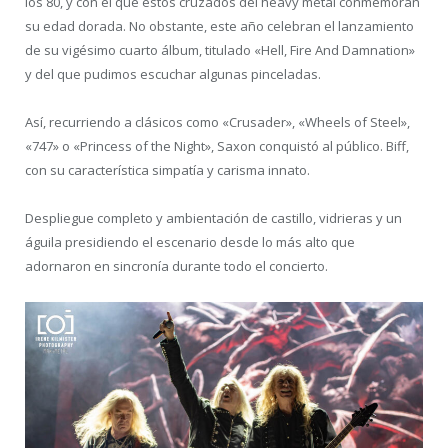
los 80, y con el que estos cruzados del heavy metal conmemoran
su edad dorada. No obstante, este año celebran el lanzamiento
de su vigésimo cuarto álbum, titulado «Hell, Fire And Damnation»
y del que pudimos escuchar algunas pinceladas.
Así, recurriendo a clásicos como «Crusader», «Wheels of Steel»,
«747» o «Princess of the Night», Saxon conquistó al público. Biff,
con su característica simpatía y carisma innato.
Despliegue completo y ambientación de castillo, vidrieras y un
águila presidiendo el escenario desde lo más alto que
adornaron en sincronía durante todo el concierto.