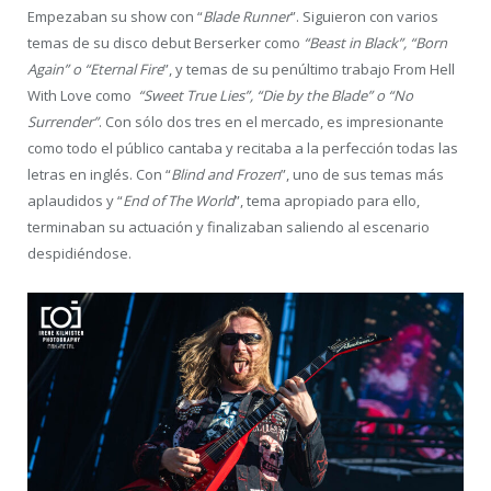
Empezaban su show con “
Blade Runner
”. Siguieron con varios
temas de su disco debut Berserker como
“Beast in Black”, “Born
Again” o “Eternal Fire
”, y temas de su penúltimo trabajo From Hell
With Love como
“Sweet True Lies”, “Die by the Blade” o “No
Surrender”
. Con sólo dos tres en el mercado, es impresionante
como todo el público cantaba y recitaba a la perfección todas las
letras en inglés. Con “
Blind and Frozen
”, uno de sus temas más
aplaudidos y “
End of The World
”, tema apropiado para ello,
terminaban su actuación y finalizaban saliendo al escenario
despidiéndose.