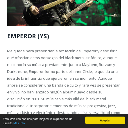
EMPEROR (YS)
Me quedé para presenciar la actuación de Emperor y descubrir
qué ofrecían estos noruegos del black metal sinfónico, aunque
no conocía su música previamente. Junto a Mayhem, Burzum y
Darkthrone, Emperor formó parte del Inner Circle, lo que da una
idea de la influencia que ejercieron en su momento. Aunque
ahora se consideran una banda de culto y rara vez se presentan
en vivo, no han lanzado ningún álbum nuevo desde su
disolución en 2001. Su música va más allá del black metal
tradicional al incorporar elementos de música progresiva, jazz,
música clásica y electrónica, destacando así su versatilidad como
Esta web usa cookies para mejorar la experiencia de
músico y compositor.
Aceptar
usuario
Más Info