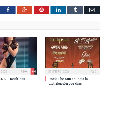
tter
Facebook
Google+
Pinterest
LinkedIn
Tumblr
Email
 2026
0
6.0
30 ENERO, 2026
0
NE – Reckless
Rock The Sun anuncia la
distribución por días.