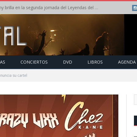
Crónica: Arch Enemy brilla en la segunda jornada del Leyendas del Rock – Jueves – Agosto 2026
TAS
CONCIERTOS
DVD
LIBROS
AGENDA
nuncia su cartel