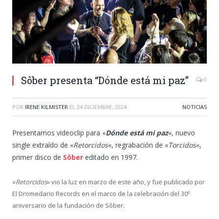
Sôber presenta “Dónde está mi paz”
0
POR
IRENE KILMISTER
EL
24 DICIEMBRE, 2024
NOTICIAS
Presentamos videoclip para «
Dónde está mi paz
«, nuevo
single extraído de «
Retorcidos
«, regrabación de «
Torcidos
«,
primer disco de
Sôber
editado en 1997.
«
Retorcidos
» vio la luz en marzo de este año, y fue publicado por
El Dromedario Records en el marco de la celebración del 30º
aniversario de la fundación de Sôber.