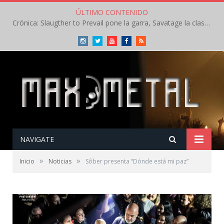
ÚLTIMO CONTENIDO
Crónica: Slaugther to Prevail pone la garra, Savatage la clase en la apertura del Leyendas del Rock – Miércoles – Agosto 2026
Instagram
Twitter
Youtube
Facebook
RSS
NAVIGATE
»
»
Inicio
Noticias
Sôber presenta “Dónde está mi paz”