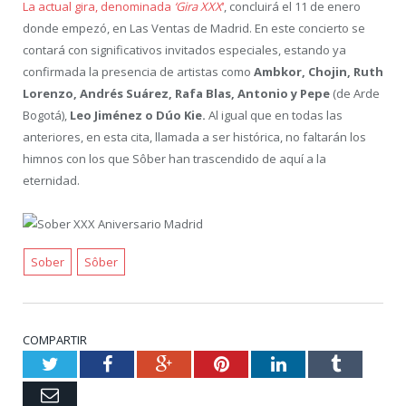
La actual gira, denominada
‘Gira XXX
‘
, concluirá el 11 de enero
donde empezó, en Las Ventas de Madrid. En este concierto se
contará con significativos invitados especiales, estando ya
confirmada la presencia de artistas como
Ambkor, Chojin, Ruth
Lorenzo, Andrés Suárez, Rafa Blas, Antonio y Pepe
(de Arde
Bogotá),
Leo Jiménez o Dúo Kie.
Al igual que en todas las
anteriores, en esta cita, llamada a ser histórica, no faltarán los
himnos con los que Sôber han trascendido de aquí a la
eternidad.
Sober
Sôber
COMPARTIR
Twitter
Facebook
Google+
Pinterest
LinkedIn
Tumblr
Email