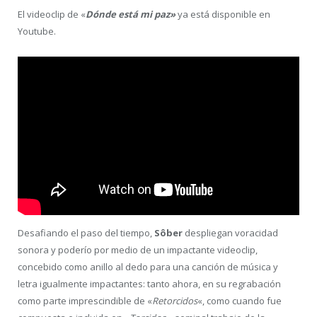
El videoclip de «
Dónde está mi paz»
ya está disponible en
Youtube.
Desafiando el paso del tiempo,
Sôber
despliegan voracidad
sonora y poderío por medio de un impactante videoclip,
concebido como anillo al dedo para una canción de música y
letra igualmente impactantes: tanto ahora, en su regrabación
como parte imprescindible de «
Retorcidos
«, como cuando fue