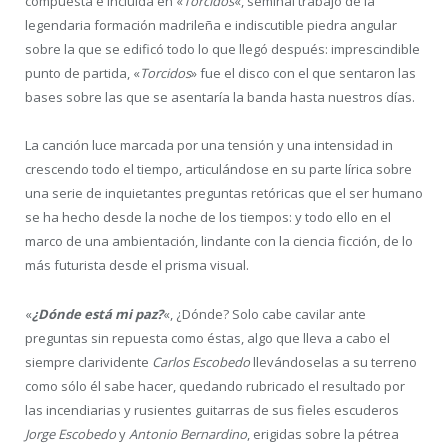
compuesta e incluida en «
Torcidos
«, seminal trabajo de la
legendaria formación madrileña e indiscutible piedra angular
sobre la que se edificó todo lo que llegó después: imprescindible
punto de partida, «
Torcidos
» fue el disco con el que sentaron las
bases sobre las que se asentaría la banda hasta nuestros días.
La canción luce marcada por una tensión y una intensidad in
crescendo todo el tiempo, articulándose en su parte lírica sobre
una serie de inquietantes preguntas retóricas que el ser humano
se ha hecho desde la noche de los tiempos: y todo ello en el
marco de una ambientación, lindante con la ciencia ficción, de lo
más futurista desde el prisma visual.
«
¿Dónde está mi paz?
«, ¿Dónde? Solo cabe cavilar ante
preguntas sin repuesta como éstas, algo que lleva a cabo el
siempre clarividente
Carlos Escobedo
llevándoselas a su terreno
como sólo él sabe hacer, quedando rubricado el resultado por
las incendiarias y rusientes guitarras de sus fieles escuderos
Jorge Escobedo
y
Antonio Bernardino
, erigidas sobre la pétrea