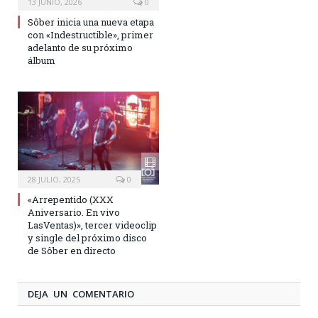
13 JUNIO, 2026
0
Sôber inicia una nueva etapa
con «Indestructible», primer
adelanto de su próximo
álbum
28 JULIO, 2025
0
«Arrepentido (XXX
Aniversario. En vivo
LasVentas)», tercer videoclip
y single del próximo disco
de Sôber en directo
DEJA UN COMENTARIO